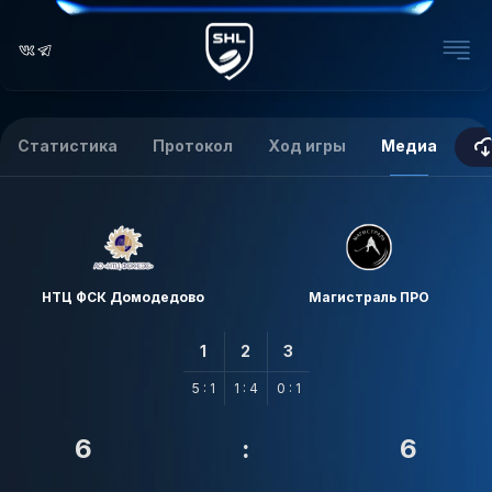
Статистика
Протокол
Ход игры
Медиа
НТЦ ФСК Домодедово
Магистраль ПРО
1
2
3
5 : 1
1 : 4
0 : 1
6
:
6