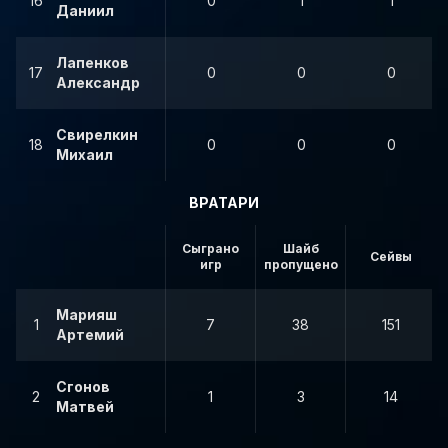
16
0
1
1
Даниил
Лапенков
17
0
0
0
Александр
Свирелкин
18
0
0
0
Михаил
ВРАТАРИ
Сыграно
Шайб
Сейвы
игр
пропущено
Марияш
1
7
38
151
Артемий
Сгонов
2
1
3
14
Матвей