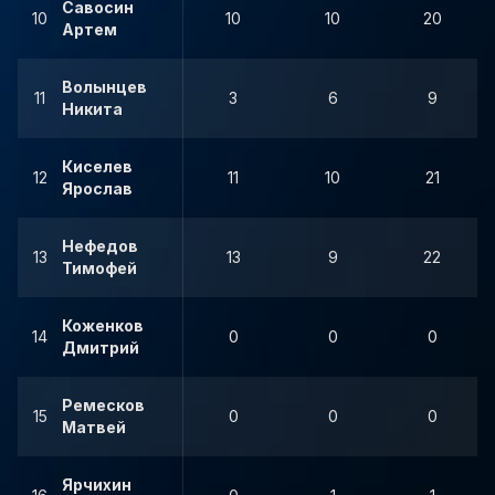
Савосин
10
10
10
20
Артем
Волынцев
11
3
6
9
Никита
Киселев
12
11
10
21
Ярослав
Нефедов
13
13
9
22
Тимофей
Коженков
14
0
0
0
Дмитрий
Ремесков
15
0
0
0
Матвей
Ярчихин