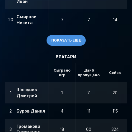
Иван
Смирнов
20
7
7
14
Никита
ПОКАЗАТЬ ЕЩЕ
ВРАТАРИ
Сыграно
Шайб
Сейвы
игр
пропущено
Шашунов
1
1
7
20
Дмитрий
2
Буров Данил
4
11
115
Громакова
3
18
60
324