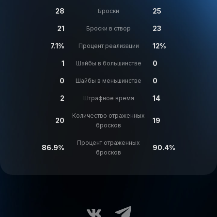
28
25
Броски
21
23
Броски в створ
7.1%
12%
Процент реализации
1
0
Шайбы в большинстве
0
0
Шайбы в меньшинстве
2
14
Штрафное время
Количество отраженных
20
19
бросков
Процент отраженных
86.9%
90.4%
бросков