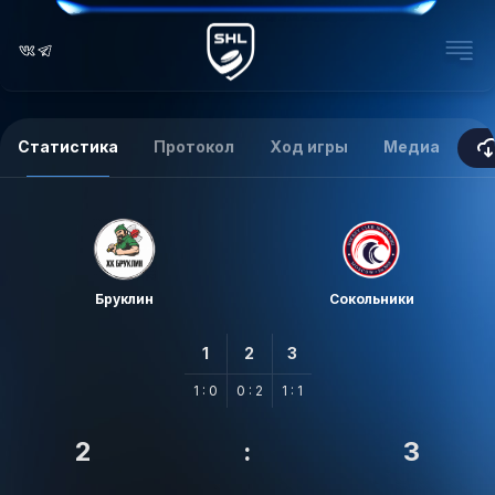
Статистика
Протокол
Ход игры
Медиа
Бруклин
Сокольники
1
2
3
1 : 0
0 : 2
1 : 1
2
:
3