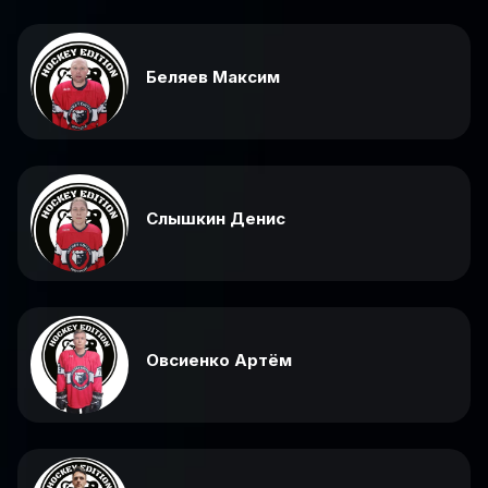
Беляев Максим
Слышкин Денис
Овсиенко Артём