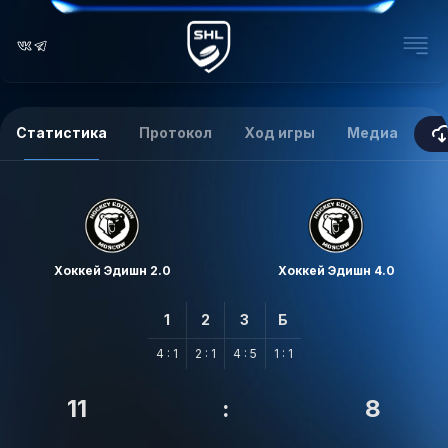
Статистика
Протокол
Ход игры
Медиа
Хоккей Эдишн 2.0
Хоккей Эдишн 4.0
1
2
3
Б
4 : 1
2 : 1
4 : 5
1 : 1
11
:
8