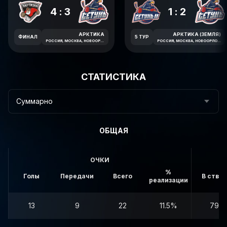
4:3
1:2
АРКТИКА
АРКТИКА (ЗЕМЛЯ)
ФИНАЛ
5 ТУР
РОССИЯ, МОСКВА, НОВООРЛОВСКАЯ УЛИЦА, 7В
РОССИЯ, МОСКВА, НОВООРЛОВСКАЯ УЛИЦА, 7В
СТАТИСТИКА
Суммарно
ОБЩАЯ
ОЧКИ
%
Голы
Передачи
Всего
В створ
реализации
13
9
22
11.5%
79