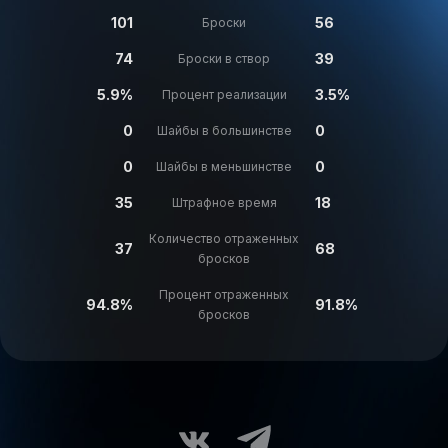
101
56
Броски
74
39
Броски в створ
5.9%
3.5%
Процент реализации
0
0
Шайбы в большинстве
0
0
Шайбы в меньшинстве
35
18
Штрафное время
Количество отраженных
37
68
бросков
Процент отраженных
94.8%
91.8%
бросков