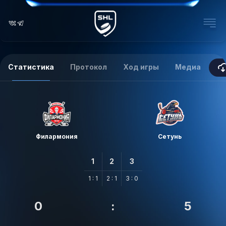
Статистика
Протокол
Ход игры
Медиа
Филармония
Сетунь
1
2
3
1 : 1
2 : 1
3 : 0
0
:
5