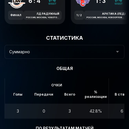
6:4
1:3
ЛД РАДУЖНЫЙ
АРКТИКА (ЛЕД)
ФИНАЛ
1 / 2
РОССИЯ, МОСКВА, ЧОБОТОВСКАЯ УЛИЦА, 6
РОССИЯ, МОСКВА, НОВООРЛОВСКАЯ УЛИЦА, 7В
СТАТИСТИКА
Суммарно
ОБЩАЯ
ОЧКИ
%
Голы
Передачи
Всего
В створ
реализации
3
0
3
42.8%
6
ПО РЕЗУЛЬТАТАМ МАТЧЕЙ