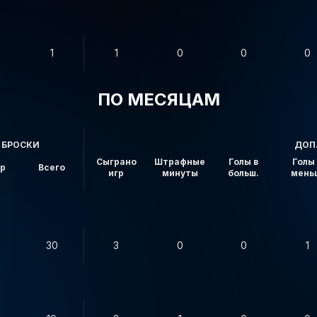
1
1
0
0
0
ПО МЕСЯЦАМ
БРОСКИ
ДОП
Сыграно
Штрафные
Голы в
Голы 
ор
Всего
игр
минуты
больш.
мень
30
3
0
0
1