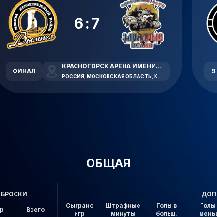
6:7
КРАСНОГОРСК АРЕНА ИМЕНИ В.В. ПЕТРОВА
ФИНАЛ
9
РОССИЯ, МОСКОВСКАЯ ОБЛАСТЬ, КРАСНОГОРСК, ЛЕСНАЯ УЛИЦА, 1А
ОБЩАЯ
БРОСКИ
ДОП
Сыграно
Штрафные
Голы в
Голы 
ор
Всего
игр
минуты
больш.
мень