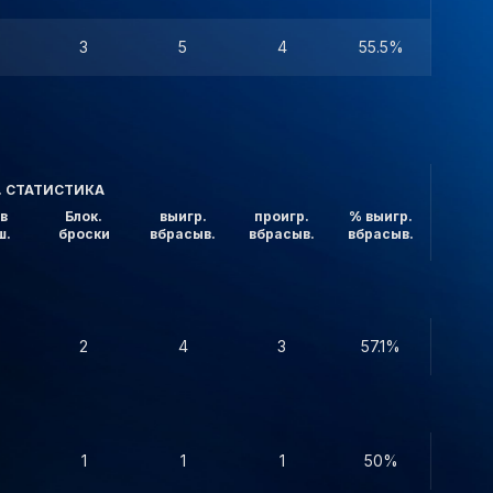
3
5
4
55.5%
. СТАТИСТИКА
в
Блок.
выигр.
проигр.
% выигр.
ш.
броски
вбрасыв.
вбрасыв.
вбрасыв.
2
4
3
57.1%
1
1
1
50%