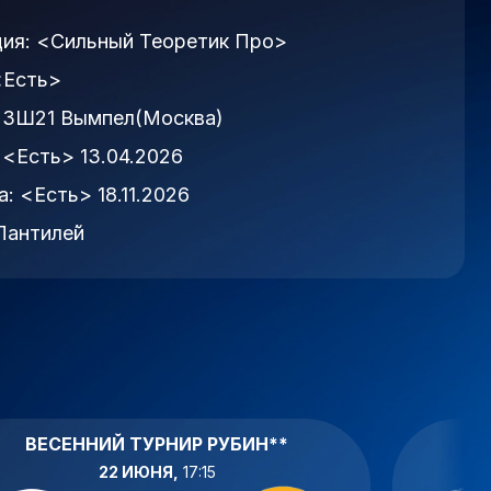
ция:
<Сильный Теоретик Про>
<Есть>
:
ЗШ21 Вымпел(Москва)
:
<Есть> 13.04.2026
а:
<Есть> 18.11.2026
Пантиле́й
ВЕСЕННИЙ ТУРНИР РУБИН**
В
22 ИЮНЯ,
17:15