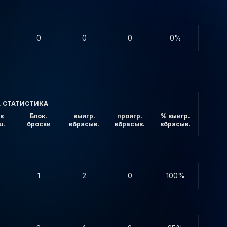
0
0
0
0%
. СТАТИСТИКА
в
Блок.
выигр.
проигр.
% выигр.
ш.
броски
вбрасыв.
вбрасыв.
вбрасыв.
1
2
0
100%