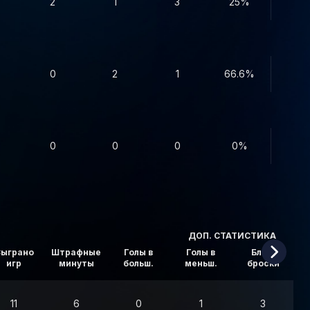
2
1
3
25%
0
2
1
66.6%
0
0
0
0%
ДОП. СТАТИСТИКА
ыграно
Штрафные
Голы в
Голы в
Блок.
игр
минуты
больш.
меньш.
броски
в
11
6
0
1
3