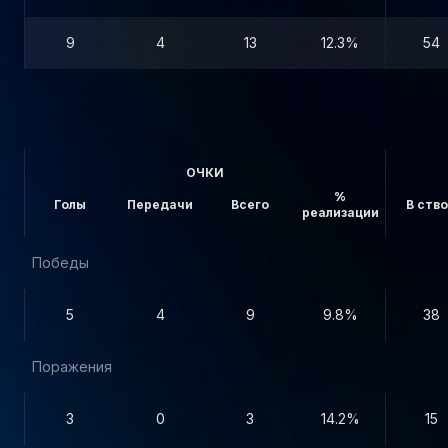
9
4
13
12.3%
54
ОЧКИ
%
Голы
Передачи
Всего
В ств
реализации
Победы
5
4
9
9.8%
38
Поражения
3
0
3
14.2%
15