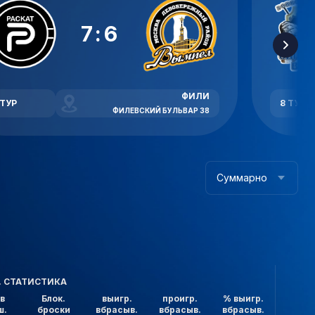
7:6
ФИЛИ
 ТУР
8 ТУР
ФИЛЕВСКИЙ БУЛЬВАР 38
Суммарно
. СТАТИСТИКА
в
Блок.
выигр.
проигр.
% выигр.
ш.
броски
вбрасыв.
вбрасыв.
вбрасыв.