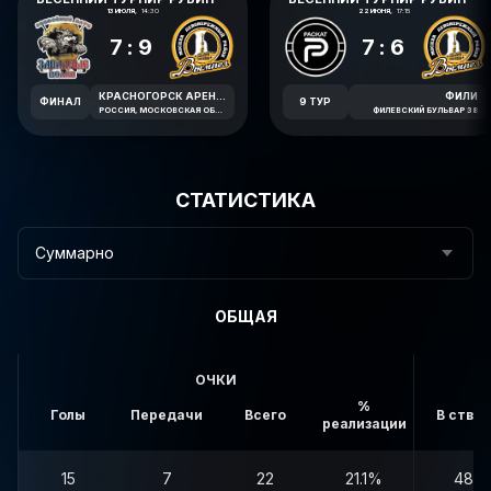
13 ИЮЛЯ,
14:30
22 ИЮНЯ,
17:15
7:9
7:6
КРАСНОГОРСК АРЕНА ИМЕНИ В.В. ПЕТРОВА
ФИЛИ
ФИНАЛ
9 ТУР
РОССИЯ, МОСКОВСКАЯ ОБЛАСТЬ, КРАСНОГОРСК, ЛЕСНАЯ УЛИЦА, 1А
ФИЛЕВСКИЙ БУЛЬВАР 38
СТАТИСТИКА
Суммарно
ОБЩАЯ
ОЧКИ
%
Голы
Передачи
Всего
В створ
реализации
15
7
22
21.1%
48