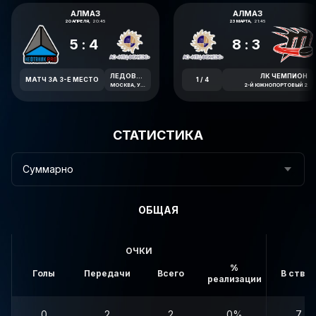
АЛМАЗ
АЛМАЗ
20 АПРЕЛЯ,
20:45
23 МАРТА,
21:45
5:4
8:3
ЛЕДОВАЯ АРЕНА СОЛНЦЕВО
ЛК ЧЕМПИОН
МАТЧ ЗА 3-Е МЕСТО
1 / 4
МОСКВА, УЛИЦА АВИАТОРОВ, 7А
2-Й ЮЖНОПОРТОВЫЙ 2
СТАТИСТИКА
Суммарно
ОБЩАЯ
ОЧКИ
%
Голы
Передачи
Всего
В створ
реализации
0
2
2
0%
7