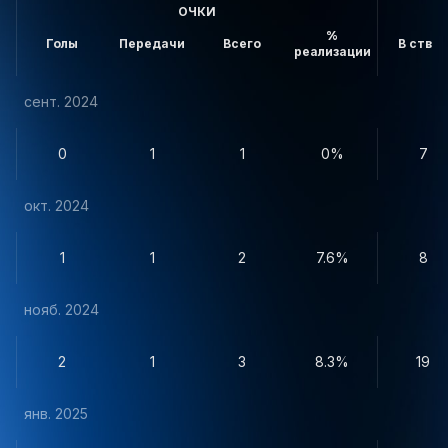
ОЧКИ
%
Голы
Передачи
Всего
В створ
реализации
сент. 2024
0
1
1
0%
7
окт. 2024
1
1
2
7.6%
8
нояб. 2024
2
1
3
8.3%
19
янв. 2025