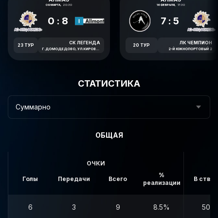
09 МАРТА,
20:30
16 ФЕВРАЛЯ,
17:30
0:8
7:5
СК ЛЕГЕНДА
ЛК ЧЕМПИОН
23 ТУР
20 ТУР
Г.ДОМОДЕДОВО, УЛ.КИРОВА Д.30
2-Й ЮЖНОПОРТОВЫЙ 2
СТАТИСТИКА
Суммарно
ОБЩАЯ
ОЧКИ
%
Голы
Передачи
Всего
В створ
реализации
6
3
9
8.5%
50