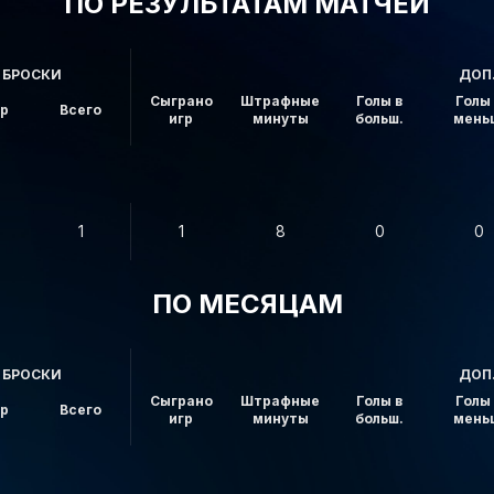
ПО РЕЗУЛЬТАТАМ МАТЧЕЙ
БРОСКИ
ДОП
Сыграно
Штрафные
Голы в
Голы 
ор
Всего
игр
минуты
больш.
мень
1
1
8
0
0
ПО МЕСЯЦАМ
БРОСКИ
ДОП
Сыграно
Штрафные
Голы в
Голы 
ор
Всего
игр
минуты
больш.
мень