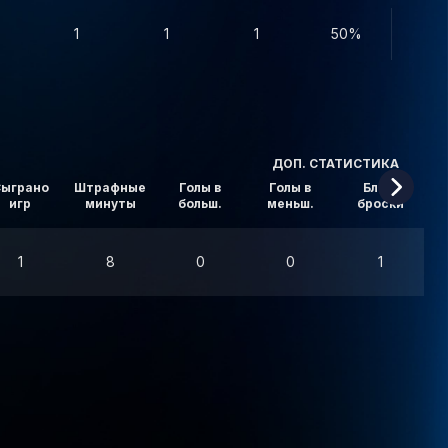
1
1
1
50%
ДОП. СТАТИСТИКА
ыграно
Штрафные
Голы в
Голы в
Блок.
игр
минуты
больш.
меньш.
броски
в
1
8
0
0
1