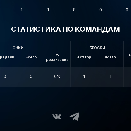
1
1
8
0
0
СТАТИСТИКА ПО КОМАНДАМ
ОЧКИ
БРОСКИ
%
С
редачи
Всего
В створ
Всего
реализации
0
0
0%
1
1