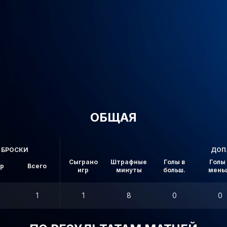
ОБЩАЯ
БРОСКИ
ДОП
Сыграно
Штрафные
Голы в
Голы 
ор
Всего
игр
минуты
больш.
мень
1
1
8
0
0