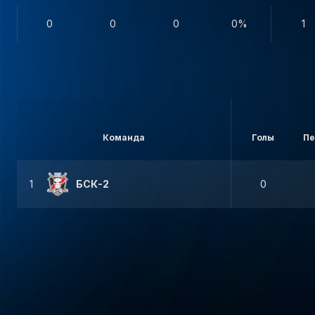
0
0
0
0%
1
Команда
Голы
Пе
1
БСК-2
0