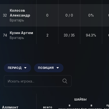
Колосов
32
Александр
0
0 / 0
0%
Вратарь
Кузин Артем
74
2
33 / 35
94.3%
Вратарь
ПЕРИОД
ПОЗИЦИЯ
ШАЙБЫ
в
в
п
Аллмонт
всего