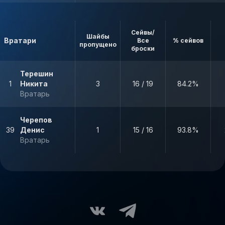
Сейвы/
Шайбы
Вратари
Все
% сейвов
пропущено
броски
Терешин
1
Никита
3
16 / 19
84.2%
Вратарь
Черепов
39
Денис
1
15 / 16
93.8%
Вратарь