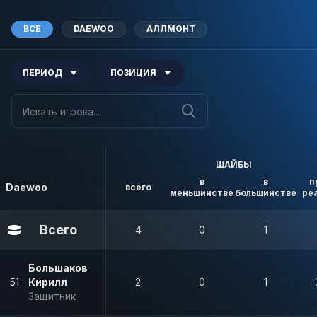
ВСЕ
DAEWOO
АЛЛМОНТ
ПЕРИОД
ПОЗИЦИЯ
ШАЙБЫ
в
в
п
Daewoo
всего
меньшинстве
большинстве
ре
Всего
4
0
1
Большаков
51
Кирилл
2
0
1
Защитник