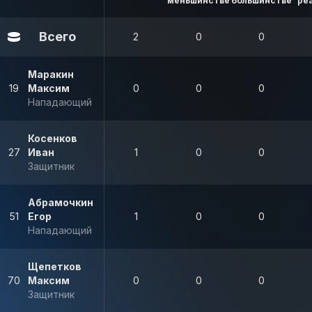
меньшинстве
большинстве
ре
Всего
2
0
0
Маракин
19
Максим
0
0
0
Нападающий
Косенков
27
Иван
1
0
0
Защитник
Абрамочкин
51
Егор
1
0
0
Нападающий
Щепетков
70
Максим
0
0
0
Защитник