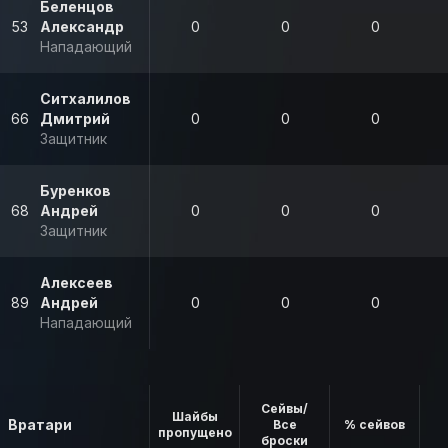
Беленцов
53
Александр
0
0
0
Нападающий
Ситхалилов
66
Дмитрий
0
0
0
Защитник
Буренков
68
Андрей
0
0
0
Защитник
Алексеев
89
Андрей
0
0
0
Нападающий
Сейвы/
Шайбы
Вратари
Все
% сейвов
пропущено
броски