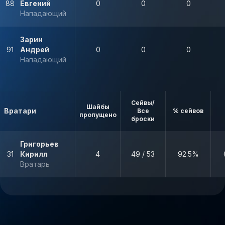
88
Евгений
0
0
0
Нападающий
Зарин
91
Андрей
0
0
0
Нападающий
Сейвы/
Шайбы
Вратари
Все
% сейвов
пропущено
броски
Григорьев
31
Кирилл
4
49 / 53
92.5%
Вратарь