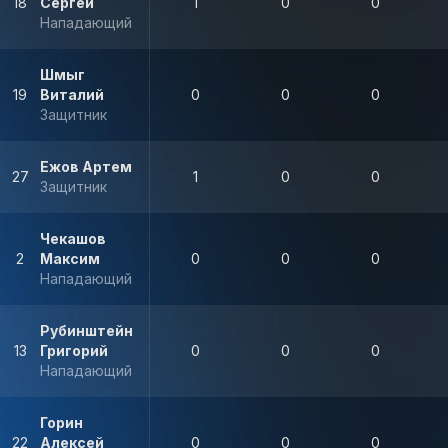
18
Сергей
1
0
0
Нападающий
Шмыг
19
Виталий
0
0
0
Защитник
Ежов Артем
27
1
0
0
Защитник
Чекашов
2
Максим
0
0
0
Нападающий
Рубинштейн
13
Григорий
0
0
0
Нападающий
Горин
22
Алексей
0
0
0