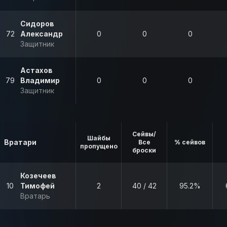
Сидоров
72
Александр
0
0
0
Защитник
Астахов
79
Владимир
0
0
0
Защитник
Сейвы/
Шайбы
Вратари
Все
% сейвов
пропущено
броски
Козечеев
10
Тимофей
2
40 / 42
95.2%
Вратарь