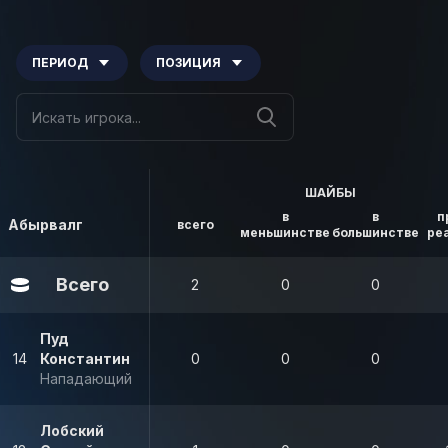
ПЕРИОД
ПОЗИЦИЯ
ШАЙБЫ
в
в
п
Абырвалг
всего
меньшинстве
большинстве
ре
Всего
2
0
0
Пуд
14
Константин
0
0
0
Нападающий
Лобский