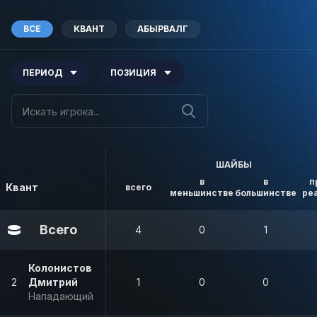
ВСЕ
КВАНТ
АБЫРВАЛГ
ПЕРИОД
ПОЗИЦИЯ
ШАЙБЫ
в
в
п
Квант
всего
меньшинстве
большинстве
ре
Всего
4
0
1
Колонистов
2
Дмитрий
1
0
0
Нападающий