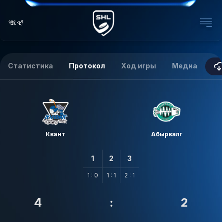
Статистика
Протокол
Ход игры
Медиа
Квант
Абырвалг
1
2
3
1 : 0
1 : 1
2 : 1
4
:
2