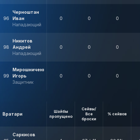
Черноштан
96
Иван
0
0
0
Нападающий
Никитов
98
Андрей
0
0
0
Нападающий
Мирошниченко
99
Игорь
0
0
0
Защитник
Сейвы/
Шайбы
Вратари
Все
% сейвов
пропущено
броски
Саркисов