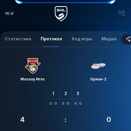
Статистика
Протокол
Ход игры
Медиа
Москоу Иглс
Орион-2
1
2
3
0 : 0
0 : 0
4 : 0
4
:
0