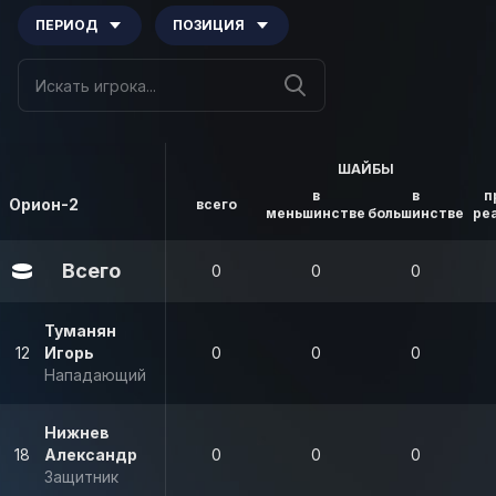
ПЕРИОД
ПОЗИЦИЯ
ШАЙБЫ
в
в
п
Орион-2
всего
меньшинстве
большинстве
ре
Всего
0
0
0
Туманян
12
Игорь
0
0
0
Нападающий
Нижнев
18
Александр
0
0
0
Защитник