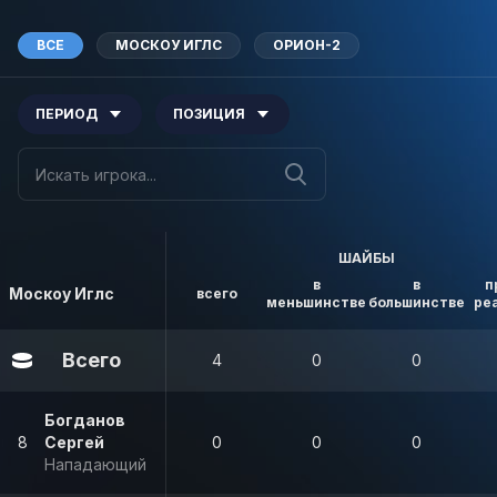
ВСЕ
МОСКОУ ИГЛС
ОРИОН-2
ПЕРИОД
ПОЗИЦИЯ
ШАЙБЫ
в
в
п
Москоу Иглс
всего
меньшинстве
большинстве
ре
Всего
4
0
0
Богданов
8
Сергей
0
0
0
Нападающий