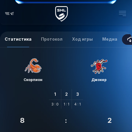
Статистика
Протокол
Ход игры
Медиа
Скорпион
Джокер
1
2
3
3 : 0
1 : 1
4 : 1
8
:
2