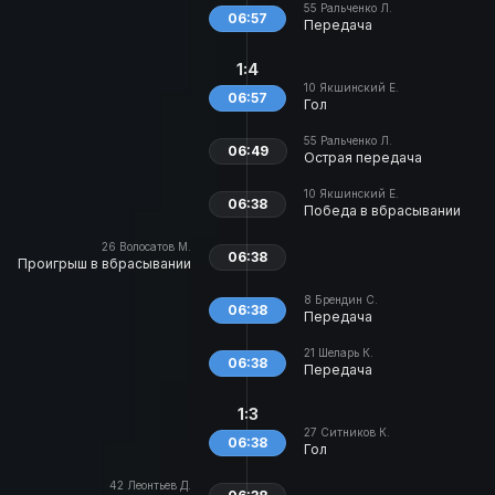
55
Ральченко Л.
06:57
Передача
1:4
10
Якшинский Е.
06:57
Гол
55
Ральченко Л.
06:49
Острая передача
10
Якшинский Е.
06:38
Победа в вбрасывании
26
Волосатов М.
06:38
Проигрыш в вбрасывании
8
Брендин С.
06:38
Передача
21
Шеларь К.
06:38
Передача
1:3
27
Ситников К.
06:38
Гол
42
Леонтьев Д.