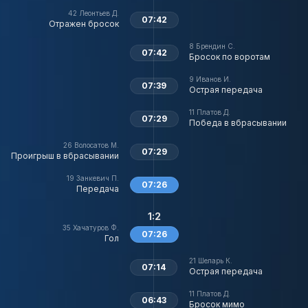
42
Леонтьев Д.
07:42
Отражен бросок
8
Брендин С.
07:42
Бросок по воротам
9
Иванов И.
07:39
Острая передача
11
Платов Д.
07:29
Победа в вбрасывании
26
Волосатов М.
07:29
Проигрыш в вбрасывании
19
Занкевич П.
07:26
Передача
1:2
35
Хачатуров Ф.
07:26
Гол
21
Шеларь К.
07:14
Острая передача
11
Платов Д.
06:43
Бросок мимо