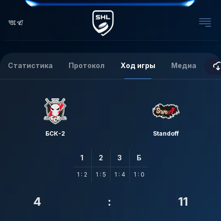
Статистика
Протокол
Ход игры
Медиа
БСК-2
Standoff
1
2
3
Б
1 : 2
1 : 5
1 : 4
1 : 0
4
:
11