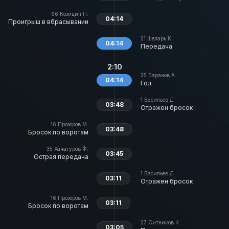
66
Козицин П.
04:14
Проигрыш в вбрасывании
21
Шеларь К.
04:14
Передача
2:10
25
Баранов А.
04:14
Гол
1
Васильев Д.
03:48
Отражен бросок
16
Прозоров М.
03:48
Бросок по воротам
35
Хачатуров Ф.
03:45
Острая передача
1
Васильев Д.
03:11
Отражен бросок
16
Прозоров М.
03:11
Бросок по воротам
27
Ситников К.
03:05