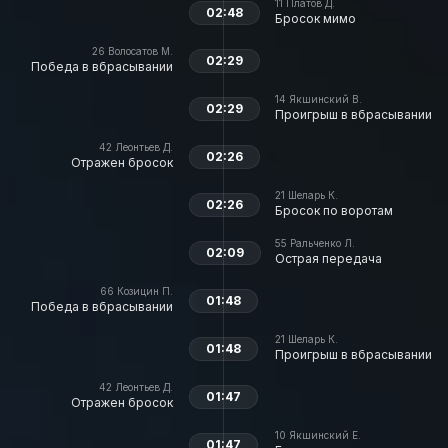
11
Платов Д.
02:48
Бросок мимо
26
Волосатов М.
02:29
Победа в вбрасывании
14
Якшинский В.
02:29
Проигрыш в вбрасывании
42
Леонтьев Д.
02:26
Отражен бросок
21
Шеларь К.
02:26
Бросок по воротам
55
Ральченко Л.
02:09
Острая передача
66
Козицин П.
01:48
Победа в вбрасывании
21
Шеларь К.
01:48
Проигрыш в вбрасывании
42
Леонтьев Д.
01:47
Отражен бросок
10
Якшинский Е.
01:47