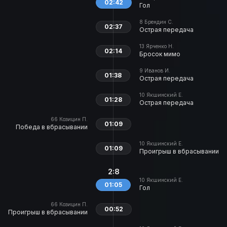
02:42
Гол
8
Брендин С.
02:37
Острая передача
13
Ярченко Н.
02:14
Бросок мимо
9
Иванов И.
01:38
Острая передача
10
Якшинский Е.
01:28
Острая передача
66
Козицин П.
01:09
Победа в вбрасывании
10
Якшинский Е.
01:09
Проигрыш в вбрасывании
2:8
10
Якшинский Е.
01:05
Гол
66
Козицин П.
00:52
Проигрыш в вбрасывании