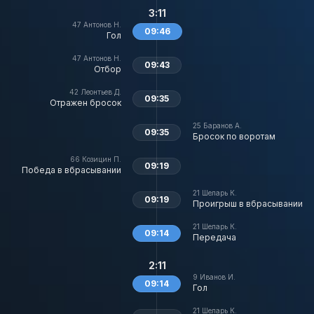
3:11
47
Антонов Н.
09:46
Гол
47
Антонов Н.
09:43
Отбор
42
Леонтьев Д.
09:35
Отражен бросок
25
Баранов А.
09:35
Бросок по воротам
66
Козицин П.
09:19
Победа в вбрасывании
21
Шеларь К.
09:19
Проигрыш в вбрасывании
21
Шеларь К.
09:14
Передача
2:11
9
Иванов И.
09:14
Гол
21
Шеларь К.