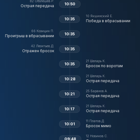
82
Оболешев Р.
10:50
Острая передача
10
Якшинский Е.
10:35
Победа в вбрасывании
66
Козицин П.
10:35
Проигрыш в вбрасывании
42
Леонтьев Д.
10:35
Отражен бросок
21
Шеларь К.
10:35
Бросок по воротам
21
Шеларь К.
10:28
Острая передача
25
Баранов А.
10:21
Острая передача
21
Шеларь К.
10:17
Острая передача
11
Платов Д.
10:01
Бросок мимо
12
Новиков С.
09:48