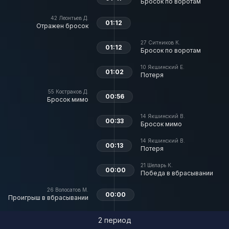
Бросок по воротам
42
Леонтьев Д.
01:12
Отражен бросок
27
Ситников К.
01:12
Бросок по воротам
10
Якшинский Е.
01:02
Потеря
55
Костраков Д.
00:56
Бросок мимо
14
Якшинский В.
00:33
Бросок мимо
14
Якшинский В.
00:13
Потеря
21
Шеларь К.
00:00
Победа в вбрасывании
26
Волосатов М.
00:00
Проигрыш в вбрасывании
2 период