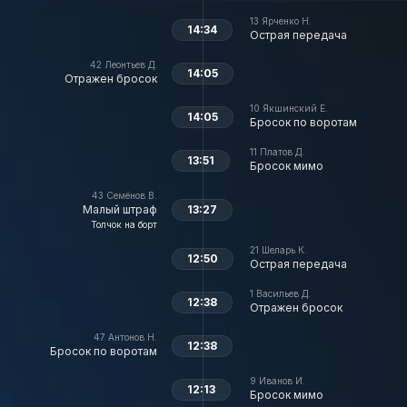
13
Ярченко Н.
14:34
Острая передача
42
Леонтьев Д.
14:05
Отражен бросок
10
Якшинский Е.
14:05
Бросок по воротам
11
Платов Д.
13:51
Бросок мимо
43
Семёнов В.
Малый штраф
13:27
Толчок на борт
21
Шеларь К.
12:50
Острая передача
1
Васильев Д.
12:38
Отражен бросок
47
Антонов Н.
12:38
Бросок по воротам
9
Иванов И.
12:13
Бросок мимо