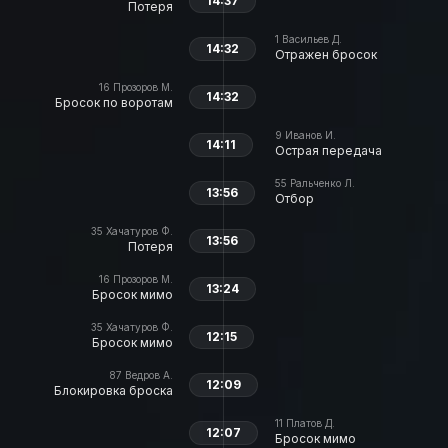
14:37
Потеря
1
Васильев Д.
14:32
Отражен бросок
16
Прозоров М.
14:32
Бросок по воротам
9
Иванов И.
14:11
Острая передача
55
Ральченко Л.
13:56
Отбор
35
Хачатуров Ф.
13:56
Потеря
16
Прозоров М.
13:24
Бросок мимо
35
Хачатуров Ф.
12:15
Бросок мимо
87
Ведров А.
12:09
Блокировка броска
11
Платов Д.
12:07
Бросок мимо