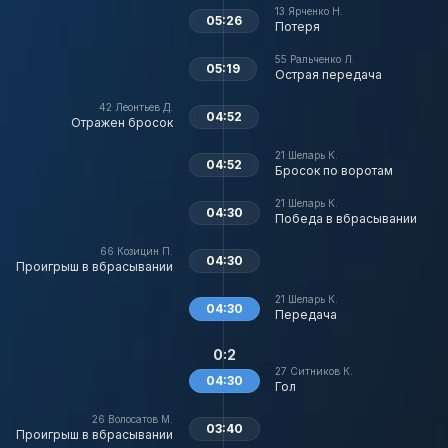
13
Ярченко Н.
05:26
Потеря
55
Ральченко Л.
05:19
Острая передача
42
Леонтьев Д.
04:52
Отражен бросок
21
Шеларь К.
04:52
Бросок по воротам
21
Шеларь К.
04:30
Победа в вбрасывании
66
Козицин П.
04:30
Проигрыш в вбрасывании
21
Шеларь К.
04:30
Передача
0:2
27
Ситников К.
04:30
Гол
26
Волосатов М.
03:40
Проигрыш в вбрасывании