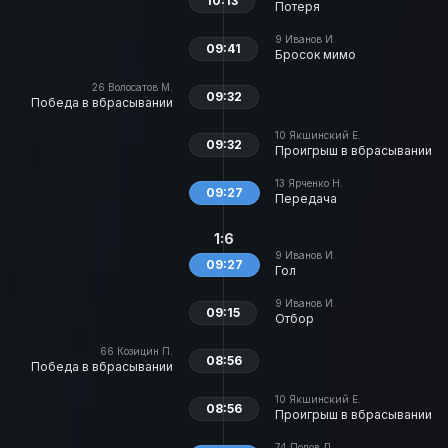
10:13
Потеря
9
Иванов И.
09:41
Бросок мимо
26
Волосатов М.
09:32
Победа в вбрасывании
10
Якшинский Е.
09:32
Проигрыш в вбрасывании
13
Ярченко Н.
09:27
Передача
1:6
9
Иванов И.
09:27
Гол
9
Иванов И.
09:15
Отбор
66
Козицин П.
08:56
Победа в вбрасывании
10
Якшинский Е.
08:56
Проигрыш в вбрасывании
74
Попов Д.