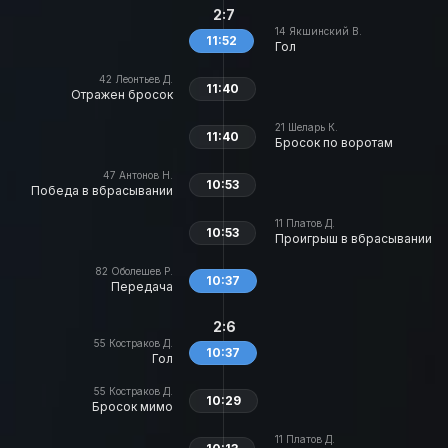
2:7
14
Якшинский В.
11:52
Гол
42
Леонтьев Д.
11:40
Отражен бросок
21
Шеларь К.
11:40
Бросок по воротам
47
Антонов Н.
10:53
Победа в вбрасывании
11
Платов Д.
10:53
Проигрыш в вбрасывании
82
Оболешев Р.
10:37
Передача
2:6
55
Костраков Д.
10:37
Гол
55
Костраков Д.
10:29
Бросок мимо
11
Платов Д.