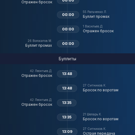
00:00
Отражен бросок
55
Ральченко Л.
00:00
Буллит промах
1
Васильев Д.
00:00
Отражен бросок
26
Волосатов М.
00:00
Буллит промах
Буллиты
42
Леонтьев Д.
13:48
Отражен бросок
27
Ситников К.
13:48
Бросок по воротам
42
Леонтьев Д.
13:35
Отражен бросок
21
Шеларь К.
13:35
Бросок по воротам
27
Ситников К.
13:09
Острая передача