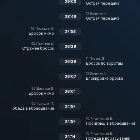
09:03
Острая передача
13
Ярченко Н.
08:46
Острая передача
16
Прозоров М.
07:58
Бросок мимо
42
Леонтьев Д.
06:29
Отражен бросок
11
Платов Д.
06:29
Бросок по воротам
13
Ярченко Н.
06:07
Блокировка броска
93
Шакуров В.
06:01
Бросок мимо
66
Козицин П.
04:57
Победа в вбрасывании
10
Якшинский Е.
04:57
Проигрыш в вбрасывании
10
Якшинский Е.
04:14
Победа в вбрасывании