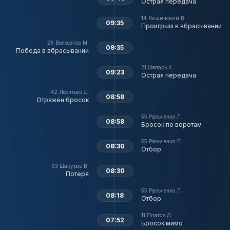
Острая передача
14
Якшинский В.
09:35
Проигрыш в вбрасывании
26
Волосатов М.
09:35
Победа в вбрасывании
21
Шеларь К.
09:23
Острая передача
42
Леонтьев Д.
08:58
Отражен бросок
55
Ральченко Л.
08:58
Бросок по воротам
55
Ральченко Л.
08:30
Отбор
93
Шакуров В.
08:30
Потеря
55
Ральченко Л.
08:18
Отбор
11
Платов Д.
07:52
Бросок мимо