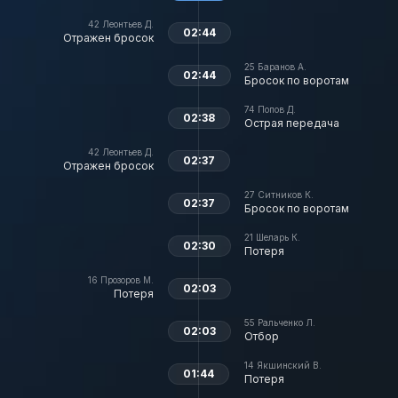
42
Леонтьев Д.
02:44
Отражен бросок
25
Баранов А.
02:44
Бросок по воротам
74
Попов Д.
02:38
Острая передача
42
Леонтьев Д.
02:37
Отражен бросок
27
Ситников К.
02:37
Бросок по воротам
21
Шеларь К.
02:30
Потеря
16
Прозоров М.
02:03
Потеря
55
Ральченко Л.
02:03
Отбор
14
Якшинский В.
01:44
Потеря