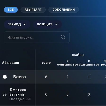
ВСЕ
АБЫРВАЛГ
СОКОЛЬНИКИ
ПЕРИОД
ПОЗИЦИЯ
ШАЙБЫ
в
в
п
Абырвалг
всего
меньшинстве
большинстве
ре
Всего
8
1
1
Дмитров
88
Евгений
0
0
0
Нападающий