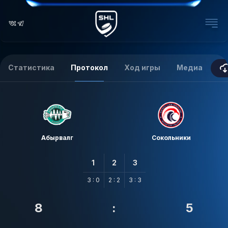
Статистика
Протокол
Ход игры
Медиа
Абырвалг
Сокольники
1
2
3
3 : 0
2 : 2
3 : 3
8
:
5