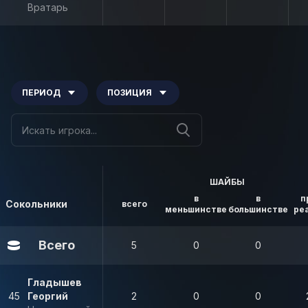
Вратарь
ПЕРИОД
ПОЗИЦИЯ
ШАЙБЫ
в
в
п
Сокольники
всего
меньшинстве
большинстве
ре
Всего
5
0
0
Гладышев
45
Георгий
2
0
0