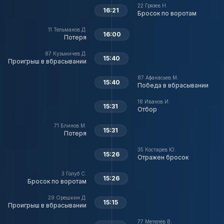
22
Грязев Н.
16:21
Бросок по воротам
11
Тельманов Д.
16:00
Потеря
87
Кузьмичев Д.
15:40
Проигрыш в вбрасывании
87
Афанасьев М.
15:40
Победа в вбрасывании
18
Иванов И.
15:31
Отбор
71
Блинов М.
15:31
Потеря
35
Костарев Ю.
15:26
Отражен бросок
3
Голуб С.
15:26
Бросок по воротам
29
Орешкин Д.
15:15
Проигрыш в вбрасывании
77
Метелёв В.