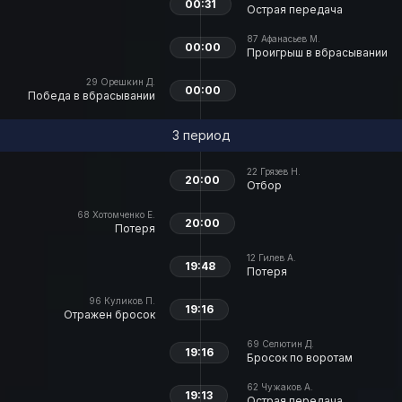
00:31
Острая передача
87
Афанасьев М.
00:00
Проигрыш в вбрасывании
29
Орешкин Д.
00:00
Победа в вбрасывании
3 период
22
Грязев Н.
20:00
Отбор
68
Хотомченко Е.
20:00
Потеря
12
Гилев А.
19:48
Потеря
96
Куликов П.
19:16
Отражен бросок
69
Селютин Д.
19:16
Бросок по воротам
62
Чужаков А.
19:13
Острая передача