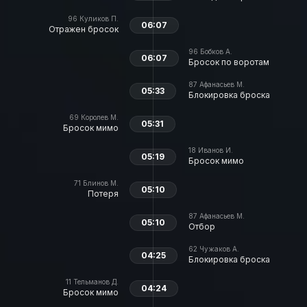
96
Куликов П.
06:07
Отражен бросок
96
Бобков А.
06:07
Бросок по воротам
87
Афанасьев М.
05:33
Блокировка броска
69
Королев М.
05:31
Бросок мимо
18
Иванов И.
05:19
Бросок мимо
71
Блинов М.
05:10
Потеря
87
Афанасьев М.
05:10
Отбор
62
Чужаков А.
04:25
Блокировка броска
11
Тельманов Д.
04:24
Бросок мимо