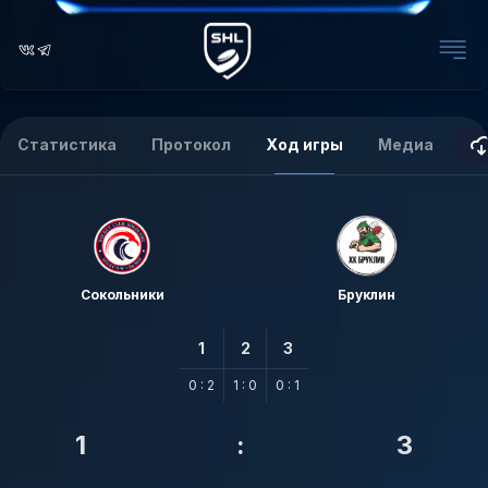
Статистика
Протокол
Ход игры
Медиа
Сокольники
Бруклин
1
2
3
0 : 2
1 : 0
0 : 1
1
:
3