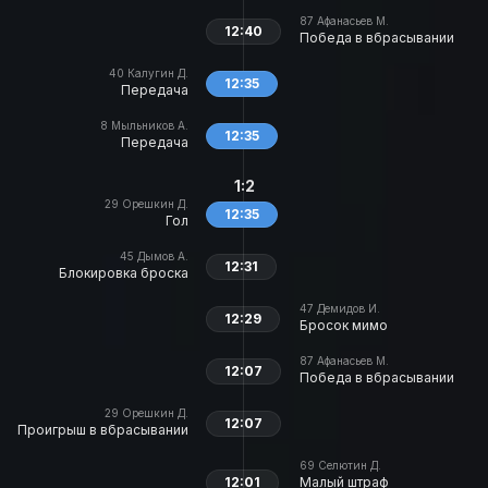
87
Афанасьев М.
12:40
Победа в вбрасывании
40
Калугин Д.
12:35
Передача
8
Мыльников А.
12:35
Передача
1:2
29
Орешкин Д.
12:35
Гол
45
Дымов А.
12:31
Блокировка броска
47
Демидов И.
12:29
Бросок мимо
87
Афанасьев М.
12:07
Победа в вбрасывании
29
Орешкин Д.
12:07
Проигрыш в вбрасывании
69
Селютин Д.
12:01
Малый штраф