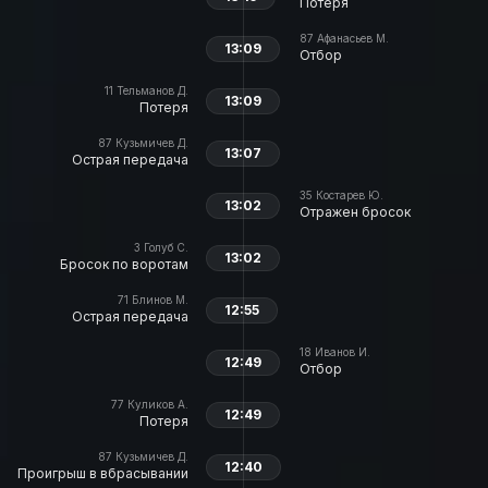
Потеря
87
Афанасьев М.
13:09
Отбор
11
Тельманов Д.
13:09
Потеря
87
Кузьмичев Д.
13:07
Острая передача
35
Костарев Ю.
13:02
Отражен бросок
3
Голуб С.
13:02
Бросок по воротам
71
Блинов М.
12:55
Острая передача
18
Иванов И.
12:49
Отбор
77
Куликов А.
12:49
Потеря
87
Кузьмичев Д.
12:40
Проигрыш в вбрасывании