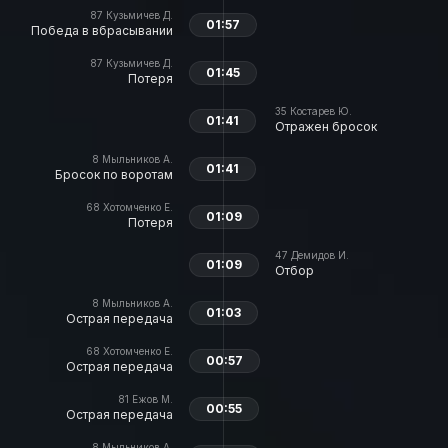
87
Кузьмичев Д.
01:57
Победа в вбрасывании
87
Кузьмичев Д.
01:45
Потеря
35
Костарев Ю.
01:41
Отражен бросок
8
Мыльников А.
01:41
Бросок по воротам
68
Хотомченко Е.
01:09
Потеря
47
Демидов И.
01:09
Отбор
8
Мыльников А.
01:03
Острая передача
68
Хотомченко Е.
00:57
Острая передача
81
Ежов М.
00:55
Острая передача
8
Мыльников А.