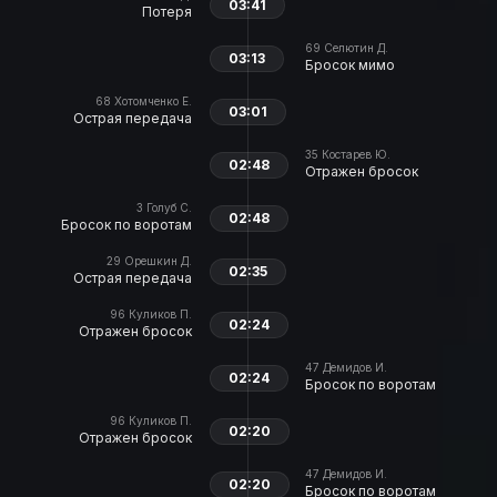
03:41
Потеря
69
Селютин Д.
03:13
Бросок мимо
68
Хотомченко Е.
03:01
Острая передача
35
Костарев Ю.
02:48
Отражен бросок
3
Голуб С.
02:48
Бросок по воротам
29
Орешкин Д.
02:35
Острая передача
96
Куликов П.
02:24
Отражен бросок
47
Демидов И.
02:24
Бросок по воротам
96
Куликов П.
02:20
Отражен бросок
47
Демидов И.
02:20
Бросок по воротам