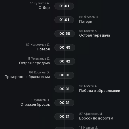
77
Куликов А.
01:01
Отбор
88
Фролов С.
01:01
Потеря
96
Бобков А.
00:58
Острая передача
87
Кузьмичев Д.
00:49
Потеря
11
Тельманов Д.
00:42
Острая передача
86
Королев О.
00:31
Проигрыш в вбрасывании
96
Бобков А.
00:31
Победа в вбрасывании
96
Куликов П.
00:31
Отражен бросок
87
Афанасьев М.
00:31
Бросок по воротам
18
Иванов И.