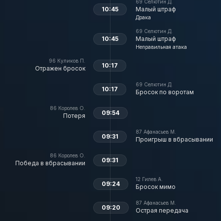
69
Селютин Д.
10:45
Малый штраф
Драка
69
Селютин Д.
10:45
Малый штраф
Неправильная атака
96
Куликов П.
10:17
Отражен бросок
69
Селютин Д.
10:17
Бросок по воротам
86
Королев О.
09:54
Потеря
87
Афанасьев М.
09:31
Проигрыш в вбрасывании
86
Королев О.
09:31
Победа в вбрасывании
12
Гилев А.
09:24
Бросок мимо
87
Афанасьев М.
09:20
Острая передача