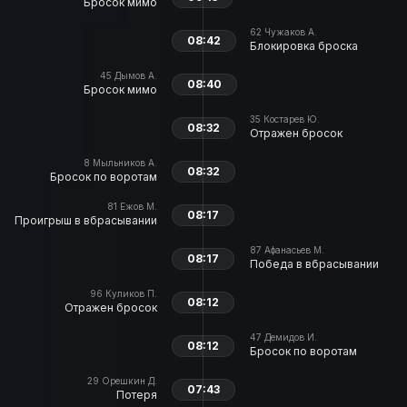
Бросок мимо
62
Чужаков А.
08:42
Блокировка броска
45
Дымов А.
08:40
Бросок мимо
35
Костарев Ю.
08:32
Отражен бросок
8
Мыльников А.
08:32
Бросок по воротам
81
Ежов М.
08:17
Проигрыш в вбрасывании
87
Афанасьев М.
08:17
Победа в вбрасывании
96
Куликов П.
08:12
Отражен бросок
47
Демидов И.
08:12
Бросок по воротам
29
Орешкин Д.
07:43
Потеря