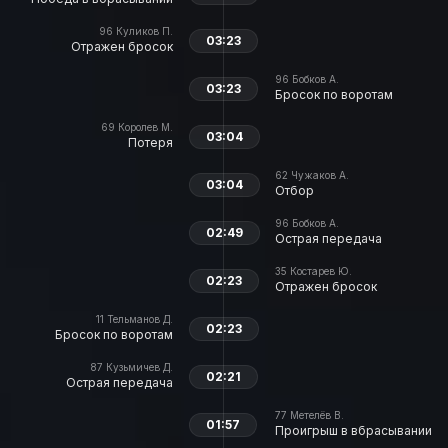
96
Куликов П.
03:23
Отражен бросок
96
Бобков А.
03:23
Бросок по воротам
69
Королев М.
03:04
Потеря
62
Чужаков А.
03:04
Отбор
96
Бобков А.
02:49
Острая передача
35
Костарев Ю.
02:23
Отражен бросок
11
Тельманов Д.
02:23
Бросок по воротам
87
Кузьмичев Д.
02:21
Острая передача
77
Метелёв В.
01:57
Проигрыш в вбрасывании