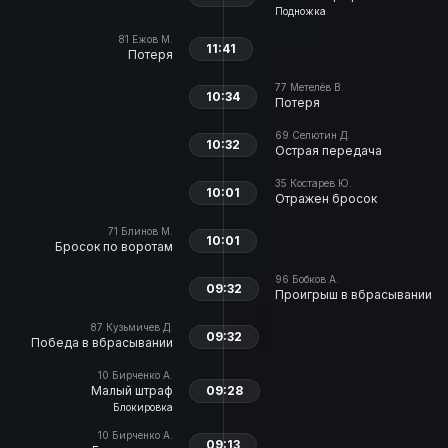
Подножка
81
Ежов М.
11:41
Потеря
77
Метелёв В.
10:34
Потеря
69
Селютин Д.
10:32
Острая передача
35
Костарев Ю.
10:01
Отражен бросок
71
Блинов М.
10:01
Бросок по воротам
96
Бобков А.
09:32
Проигрыш в вбрасывании
87
Кузьмичев Д.
09:32
Победа в вбрасывании
10
Бирченко А.
Малый штраф
09:28
Блокировка
10
Бирченко А.
09:13