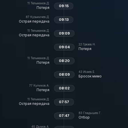
11
Тельманов Д.
09:15
Потеря
87
Кузьмичев Д.
09:13
Острая передача
11
Тельманов Д.
09:09
Острая передача
22
Грязев Н.
09:04
Потеря
11
Тельманов Д.
08:20
Потеря
43
Исаев Е.
08:09
Бросок мимо
77
Куликов А.
08:02
Потеря
11
Тельманов Д.
07:57
Острая передача
83
Гладышев Г.
07:47
Отбор
45
Дымов А.