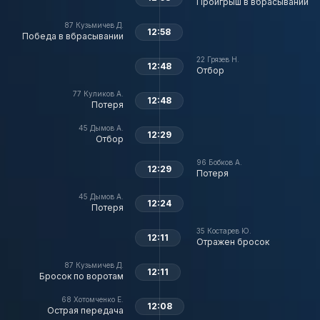
Проигрыш в вбрасывании
87
Кузьмичев Д.
12:58
Победа в вбрасывании
22
Грязев Н.
12:48
Отбор
77
Куликов А.
12:48
Потеря
45
Дымов А.
12:29
Отбор
96
Бобков А.
12:29
Потеря
45
Дымов А.
12:24
Потеря
35
Костарев Ю.
12:11
Отражен бросок
87
Кузьмичев Д.
12:11
Бросок по воротам
68
Хотомченко Е.
12:08
Острая передача