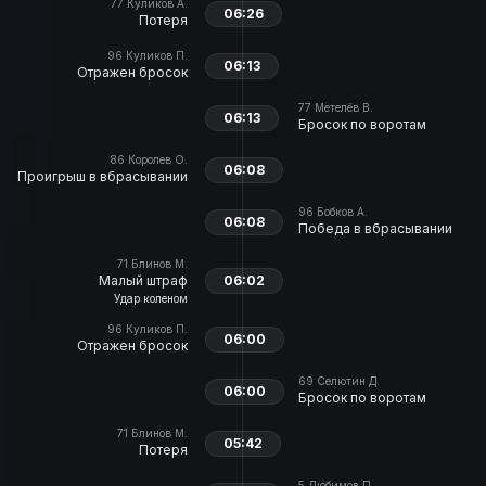
77
Куликов А.
06:26
Потеря
96
Куликов П.
06:13
Отражен бросок
77
Метелёв В.
06:13
Бросок по воротам
86
Королев О.
06:08
Проигрыш в вбрасывании
96
Бобков А.
06:08
Победа в вбрасывании
71
Блинов М.
Малый штраф
06:02
Удар коленом
96
Куликов П.
06:00
Отражен бросок
69
Селютин Д.
06:00
Бросок по воротам
71
Блинов М.
05:42
Потеря
5
Любимов П.