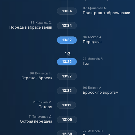
87
Афанасьев М.
13:34
Проигрыш в вбрасывании
86
Королев О.
13:34
Победа в вбрасывании
96
Бобков А.
13:32
Передача
1:3
77
Метелёв В.
13:32
Гол
96
Куликов П.
13:32
Отражен бросок
96
Бобков А.
13:32
Бросок по воротам
71
Блинов М.
13:11
Потеря
11
Тельманов Д.
13:05
Острая передача
77
Метелёв В.
12:58