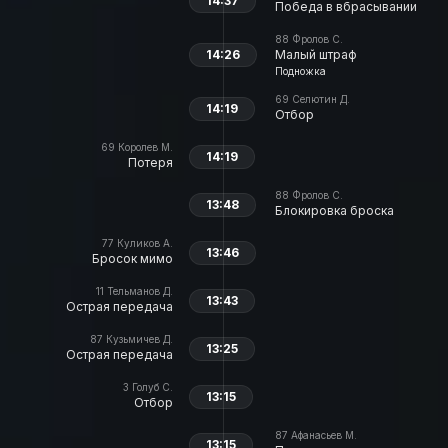
14:37
Победа в вбрасывании
88
Фролов С.
14:26
Малый штраф
Подножка
69
Селютин Д.
14:19
Отбор
69
Королев М.
14:19
Потеря
88
Фролов С.
13:48
Блокировка броска
77
Куликов А.
13:46
Бросок мимо
11
Тельманов Д.
13:43
Острая передача
87
Кузьмичев Д.
13:25
Острая передача
3
Голуб С.
13:15
Отбор
87
Афанасьев М.
13:15