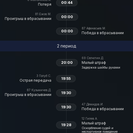
00:44
Потеря
81
Ежов М.
00:00
Проигрыш в вбрасывании
87
Афанасьев М.
00:00
Победа в вбрасывании
2 период
69
Селютин Д.
20:00
Малый штраф
Задержка шайбы руками
3
Голуб С.
19:55
Острая передача
87
Кузьмичев Д.
19:30
Проигрыш в вбрасывании
47
Демидов И.
19:30
Победа в вбрасывании
12
Гилев А.
Малый штраф
19:28
Оскорбление судей и
неспортивное поведение