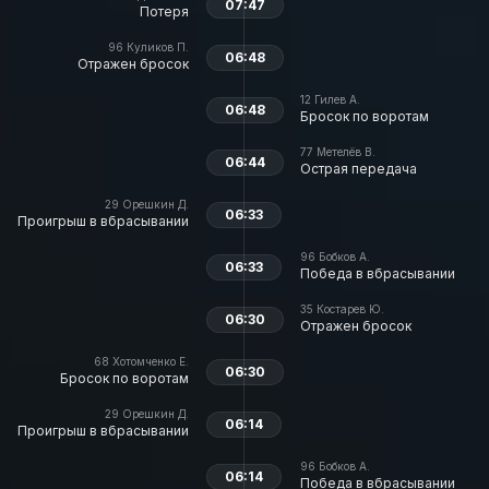
07:47
Потеря
96
Куликов П.
06:48
Отражен бросок
12
Гилев А.
06:48
Бросок по воротам
77
Метелёв В.
06:44
Острая передача
29
Орешкин Д.
06:33
Проигрыш в вбрасывании
96
Бобков А.
06:33
Победа в вбрасывании
35
Костарев Ю.
06:30
Отражен бросок
68
Хотомченко Е.
06:30
Бросок по воротам
29
Орешкин Д.
06:14
Проигрыш в вбрасывании
96
Бобков А.
06:14
Победа в вбрасывании