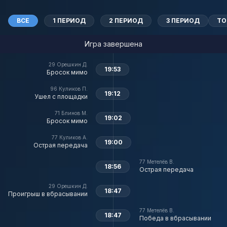
ВСЕ
1 ПЕРИОД
2 ПЕРИОД
3 ПЕРИОД
ТО
Игра завершена
29
Орешкин Д.
19:53
Бросок мимо
96
Куликов П.
19:12
Ушел с площадки
71
Блинов М.
19:02
Бросок мимо
77
Куликов А.
19:00
Острая передача
77
Метелёв В.
18:56
Острая передача
29
Орешкин Д.
18:47
Проигрыш в вбрасывании
77
Метелёв В.
18:47
Победа в вбрасывании