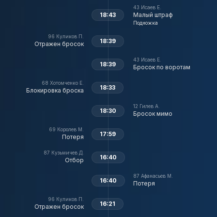
43
Исаев Е.
18:43
Малый штраф
Подножка
96
Куликов П.
18:39
Отражен бросок
43
Исаев Е.
18:39
Бросок по воротам
68
Хотомченко Е.
18:33
Блокировка броска
12
Гилев А.
18:30
Бросок мимо
69
Королев М.
17:59
Потеря
87
Кузьмичев Д.
16:40
Отбор
87
Афанасьев М.
16:40
Потеря
96
Куликов П.
16:21
Отражен бросок