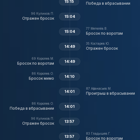
15:15
Победа в вбрасывании
96
Куликов П.
15:04
Отражен бросок
77
Метелёв В.
15:04
Бросок по воротам
35
Костарев Ю.
14:49
Отражен бросок
69
Королев М.
14:49
Бросок по воротам
86
Королев О.
14:10
Бросок мимо
87
Афанасьев М.
14:01
Проигрыш в вбрасывании
86
Королев О.
14:01
Победа в вбрасывании
96
Куликов П.
13:57
Отражен бросок
83
Гладышев Г.
13:57
Бросок по воротам