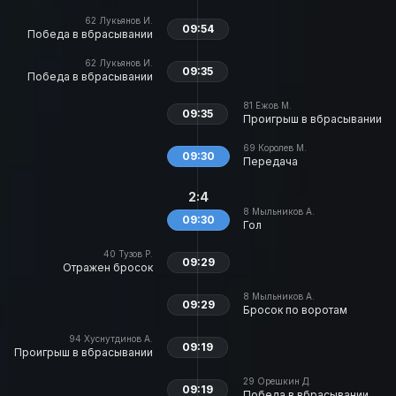
62
Лукьянов И.
09:54
Победа в вбрасывании
62
Лукьянов И.
09:35
Победа в вбрасывании
81
Ежов М.
09:35
Проигрыш в вбрасывании
69
Королев М.
09:30
Передача
2:4
8
Мыльников А.
09:30
Гол
40
Тузов Р.
09:29
Отражен бросок
8
Мыльников А.
09:29
Бросок по воротам
94
Хуснутдинов А.
09:19
Проигрыш в вбрасывании
29
Орешкин Д.
09:19
Победа в вбрасывании