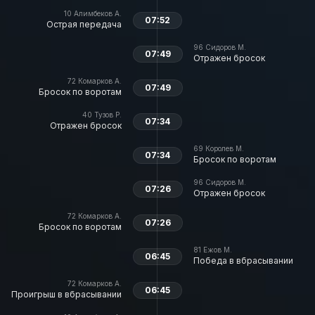
10
Алимбеков А.
07:52
Острая передача
96
Сидоров М.
07:49
Отражен бросок
72
Комарков А.
07:49
Бросок по воротам
40
Тузов Р.
07:34
Отражен бросок
69
Королев М.
07:34
Бросок по воротам
96
Сидоров М.
07:26
Отражен бросок
72
Комарков А.
07:26
Бросок по воротам
81
Ежов М.
06:45
Победа в вбрасывании
72
Комарков А.
06:45
Проигрыш в вбрасывании