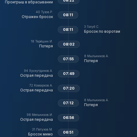
08:22
Проигрыш в вбрасывании
40
Тузов Р.
08:11
Отражен бросок
3
Голуб С.
08:11
Бросок по воротам
18
Терёшин И.
08:02
Потеря
8
Мыльников А.
07:55
Потеря
94
Хуснутдинов А.
07:49
Острая передача
72
Комарков А.
07:20
Острая передача
8
Мыльников А.
07:12
Потеря
98
Мельников И.
06:56
Острая передача
31
Петухов М.
06:51
Бросок мимо