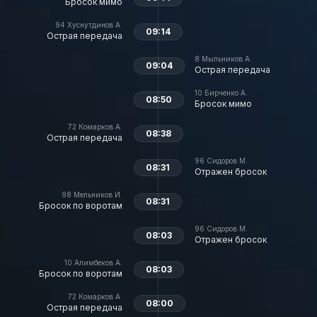
Бросок мимо
94
Хуснутдинов А.
09:14
Острая передача
8
Мыльников А.
09:04
Острая передача
10
Бирченко А.
08:50
Бросок мимо
72
Комарков А.
08:38
Острая передача
96
Сидоров М.
08:31
Отражен бросок
98
Мельников И.
08:31
Бросок по воротам
96
Сидоров М.
08:03
Отражен бросок
10
Алимбеков А.
08:03
Бросок по воротам
72
Комарков А.
08:00
Острая передача