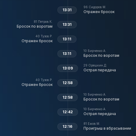
96
Сидоров М.
13:31
Отражен бросок
81
Петров К.
13:31
Бросок по воротам
40
Тузов Р.
13:11
Отражен бросок
10
Бирченко А.
13:11
Бросок по воротам
29
Орешкин Д.
13:09
Острая передача
40
Тузов Р.
12:58
Отражен бросок
10
Бирченко А.
12:58
Бросок по воротам
10
Бирченко А.
12:42
Острая передача
81
Ежов М.
12:16
Проигрыш в вбрасывании