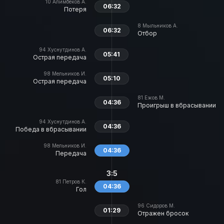
10
Алимбеков А.
06:32
Потеря
8
Мыльников А.
06:32
Отбор
94
Хуснутдинов А.
05:41
Острая передача
98
Мельников И.
05:10
Острая передача
81
Ежов М.
04:36
Проигрыш в вбрасывании
94
Хуснутдинов А.
04:36
Победа в вбрасывании
98
Мельников И.
04:36
Передача
3:5
81
Петров К.
04:36
Гол
96
Сидоров М.
01:29
Отражен бросок