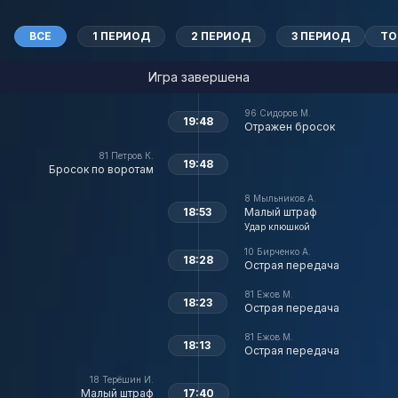
ВСЕ
1 ПЕРИОД
2 ПЕРИОД
3 ПЕРИОД
ТО
Игра завершена
96
Сидоров М.
19:48
Отражен бросок
81
Петров К.
19:48
Бросок по воротам
8
Мыльников А.
18:53
Малый штраф
Удар клюшкой
10
Бирченко А.
18:28
Острая передача
81
Ежов М.
18:23
Острая передача
81
Ежов М.
18:13
Острая передача
18
Терёшин И.
Малый штраф
17:40