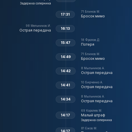
Задержка соперника
71
Блинов М.
17:31
Бросок мимо
98
Мельников И.
16:13
Острая передача
18
Фролов Д.
15:47
Потеря
71
Блинов М.
14:49
Бросок мимо
8
Мыльников А.
14:42
Острая передача
10
Бирченко А.
14:41
Острая передача
8
Мыльников А.
14:34
Острая передача
69
Королев М.
14:17
Малый штраф
Задержка соперника
81
Ежов М.
14:17