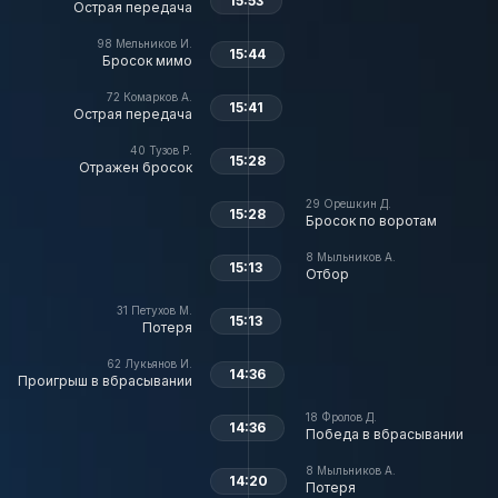
15:53
Острая передача
98
Мельников И.
15:44
Бросок мимо
72
Комарков А.
15:41
Острая передача
40
Тузов Р.
15:28
Отражен бросок
29
Орешкин Д.
15:28
Бросок по воротам
8
Мыльников А.
15:13
Отбор
31
Петухов М.
15:13
Потеря
62
Лукьянов И.
14:36
Проигрыш в вбрасывании
18
Фролов Д.
14:36
Победа в вбрасывании
8
Мыльников А.
14:20
Потеря