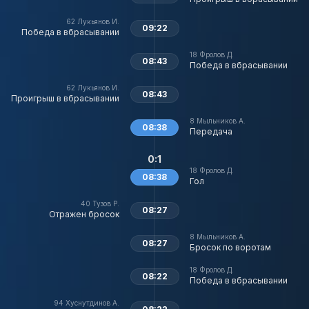
62
Лукьянов И.
09:22
Победа в вбрасывании
18
Фролов Д.
08:43
Победа в вбрасывании
62
Лукьянов И.
08:43
Проигрыш в вбрасывании
8
Мыльников А.
08:38
Передача
0:1
18
Фролов Д.
08:38
Гол
40
Тузов Р.
08:27
Отражен бросок
8
Мыльников А.
08:27
Бросок по воротам
18
Фролов Д.
08:22
Победа в вбрасывании
94
Хуснутдинов А.