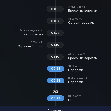
8
Мыльников А.
01:59
Бросок по воротам
81
Ежов М.
01:57
Острая передача
94
Хуснутдинов А.
01:23
Бросок мимо
40
Тузов Р.
01:10
Отражен бросок
69
Королев М.
01:10
Бросок по воротам
18
Фролов Д.
00:23
Передача
8
Мыльников А.
00:23
Передача
2:3
81
Ежов М.
00:23
Гол
2 период