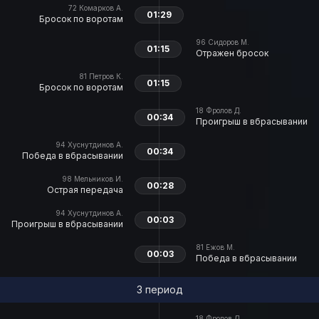
72
Комарков А.
01:29
Бросок по воротам
96
Сидоров М.
01:15
Отражен бросок
81
Петров К.
01:15
Бросок по воротам
18
Фролов Д.
00:34
Проигрыш в вбрасывании
94
Хуснутдинов А.
00:34
Победа в вбрасывании
98
Мельников И.
00:28
Острая передача
94
Хуснутдинов А.
00:03
Проигрыш в вбрасывании
81
Ежов М.
00:03
Победа в вбрасывании
3 период
18
Фролов Д.