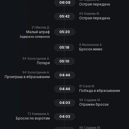
06:08
Острая передача
69
Королев М.
05:42
Острая передача
21
Маслов Д.
Малый штраф
05:20
Задержка соперника
8
Мыльников А.
05:18
Бросок мимо
94
Хуснутдинов А.
05:10
Потеря
94
Хуснутдинов А.
04:44
Проигрыш в вбрасывании
81
Ежов М.
04:44
Победа в вбрасывании
96
Сидоров М.
04:03
Отражен бросок
72
Комарков А.
04:03
Бросок по воротам
96
Сидоров М.