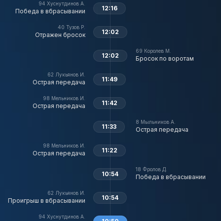
94
Хуснутдинов А.
12:16
Победа в вбрасывании
40
Тузов Р.
12:02
Отражен бросок
69
Королев М.
12:02
Бросок по воротам
62
Лукьянов И.
11:49
Острая передача
98
Мельников И.
11:42
Острая передача
8
Мыльников А.
11:33
Острая передача
98
Мельников И.
11:22
Острая передача
18
Фролов Д.
10:54
Победа в вбрасывании
62
Лукьянов И.
10:54
Проигрыш в вбрасывании
94
Хуснутдинов А.