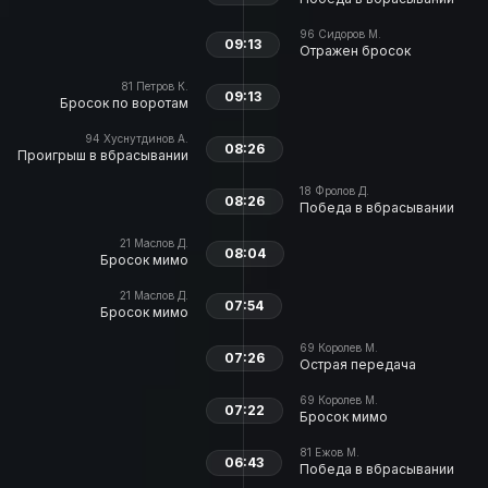
96
Сидоров М.
09:13
Отражен бросок
81
Петров К.
09:13
Бросок по воротам
94
Хуснутдинов А.
08:26
Проигрыш в вбрасывании
18
Фролов Д.
08:26
Победа в вбрасывании
21
Маслов Д.
08:04
Бросок мимо
21
Маслов Д.
07:54
Бросок мимо
69
Королев М.
07:26
Острая передача
69
Королев М.
07:22
Бросок мимо
81
Ежов М.
06:43
Победа в вбрасывании