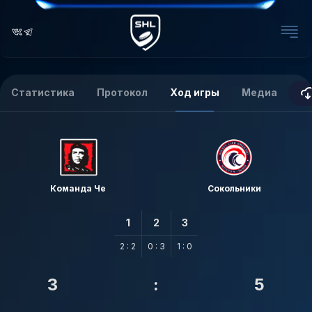
Статистика
Протокол
Ход игры
Медиа
Команда Че
Сокольники
1
2
3
2 : 2
0 : 3
1 : 0
3
:
5