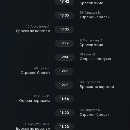
13:42
Бросок мимо
96
Сидоров М.
13:35
Отражен бросок
10
Алимбеков А.
13:35
Бросок по воротам
8
Мыльников А.
13:17
Бросок мимо
81
Ежов М.
12:50
Острая передача
40
Тузов Р.
12:11
Отражен бросок
69
Королев М.
12:11
Бросок по воротам
18
Терёшин И.
11:54
Острая передача
96
Сидоров М.
11:23
Отражен бросок
94
Хуснутдинов А.
11:23
Бросок по воротам