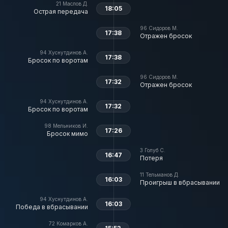
21
Маслов Д.
18:05
Острая передача
96
Сидоров М.
17:38
Отражен бросок
94
Хуснутдинов А.
17:38
Бросок по воротам
96
Сидоров М.
17:32
Отражен бросок
94
Хуснутдинов А.
17:32
Бросок по воротам
98
Мельников И.
17:26
Бросок мимо
3
Голуб С.
16:47
Потеря
11
Тельманов Д.
16:03
Проигрыш в вбрасывании
94
Хуснутдинов А.
16:03
Победа в вбрасывании
72
Комарков А.