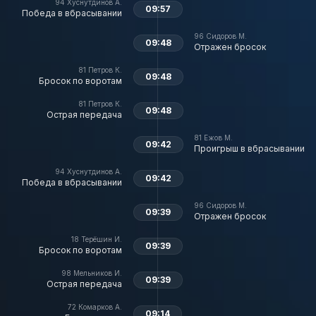
94
Хуснутдинов А.
09:57
Победа в вбрасывании
96
Сидоров М.
09:48
Отражен бросок
81
Петров К.
09:48
Бросок по воротам
81
Петров К.
09:48
Острая передача
81
Ежов М.
09:42
Проигрыш в вбрасывании
94
Хуснутдинов А.
09:42
Победа в вбрасывании
96
Сидоров М.
09:39
Отражен бросок
18
Терёшин И.
09:39
Бросок по воротам
98
Мельников И.
09:39
Острая передача
72
Комарков А.
09:14