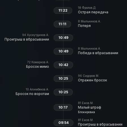
18
Фролов Д.
11:22
Острая передача
8
Мыльников А.
11:11
Потеря
94
Хуснутдинов А.
10:49
Проигрыш в вбрасывании
8
Мыльников А.
10:49
Победа в вбрасывании
72
Комарков А.
10:42
Бросок мимо
96
Сидоров М.
10:25
Отражен бросок
10
Алимбеков А.
10:25
Бросок по воротам
81
Ежов М.
10:17
Малый штраф
Блокировка
81
Ежов М.
09:54
Проигрыш в вбрасывании