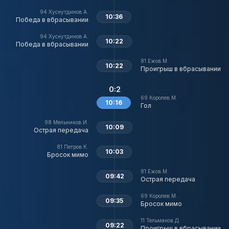
94
Хуснутдинов А.
10:36
Победа в вбрасывании
94
Хуснутдинов А.
10:22
Победа в вбрасывании
81
Ежов М.
10:22
Проигрыш в вбрасывании
0:2
69
Королев М.
10:16
Гол
98
Мельников И.
10:09
Острая передача
81
Петров К.
10:03
Бросок мимо
81
Ежов М.
09:42
Острая передача
69
Королев М.
09:35
Бросок мимо
11
Тельманов Д.
09:22
Проигрыш в вбрасывании