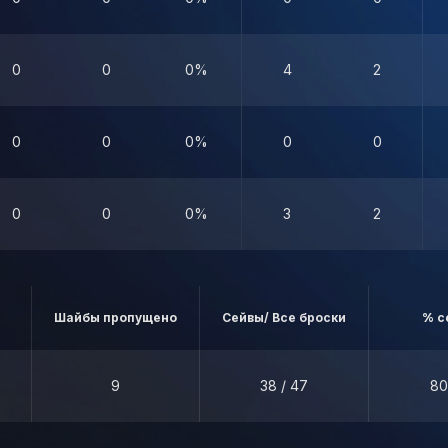
0
0
0%
4
2
0
0
0%
0
0
0
0
0%
3
2
Шайбы пропущено
Сейвы/ Все броски
% с
9
38 / 47
80