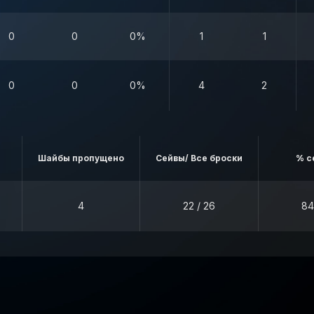
0
0
0%
1
1
0
0
0%
4
2
Шайбы пропущено
Сейвы/ Все броски
% с
4
22 / 26
84