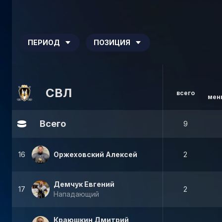
ПЕРИОД
ПОЗИЦИЯ
СВЛ
всего
мен
Всего
9
16
Оржеховский Алексей
2
Демчук Евгений
17
2
Нападающий
Краюшкин Дмитрий