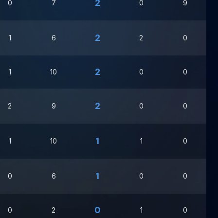
2
0
7
0
9
2
1
6
2
0
2
1
10
0
0
2
2
9
0
0
1
1
10
1
0
1
0
6
0
0
0
0
2
1
0