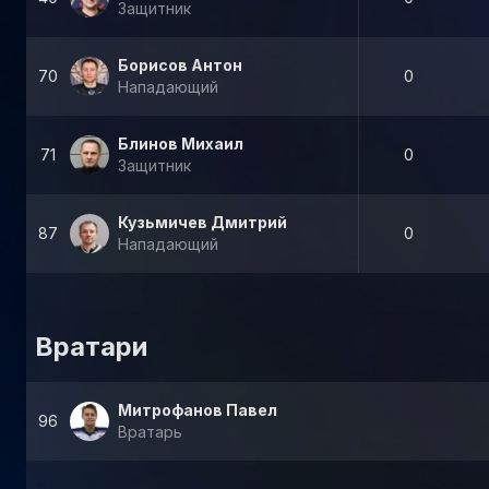
Защитник
Борисов Антон
70
0
Нападающий
Блинов Михаил
71
0
Защитник
Кузьмичев Дмитрий
87
0
Нападающий
Вратари
Митрофанов Павел
96
Вратарь