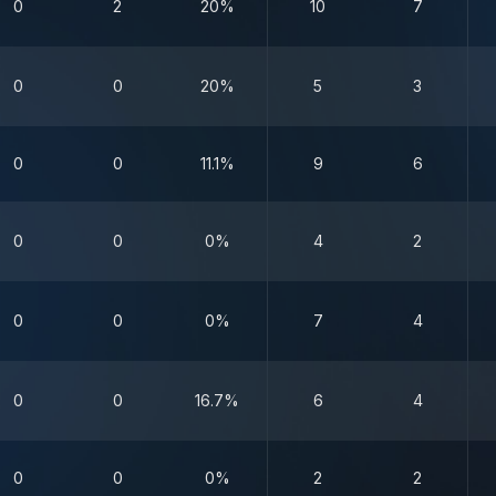
0
2
20%
10
7
0
0
20%
5
3
0
0
11.1%
9
6
0
0
0%
4
2
0
0
0%
7
4
0
0
16.7%
6
4
0
0
0%
2
2