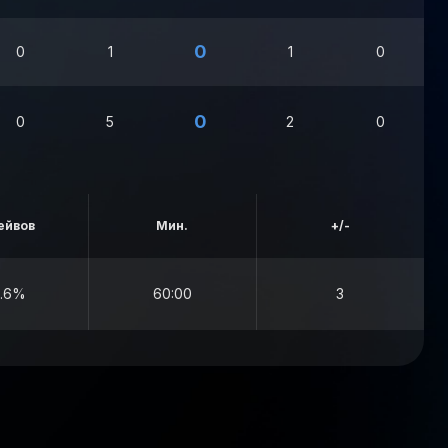
0
0
1
1
0
0
0
5
2
0
ейвов
Мин.
+/-
.6%
60:00
3