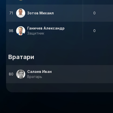
71
Зотов Михаил
0
Ганичев Александр
98
0
Защитник
Вратари
Салаев Иван
80
Вратарь