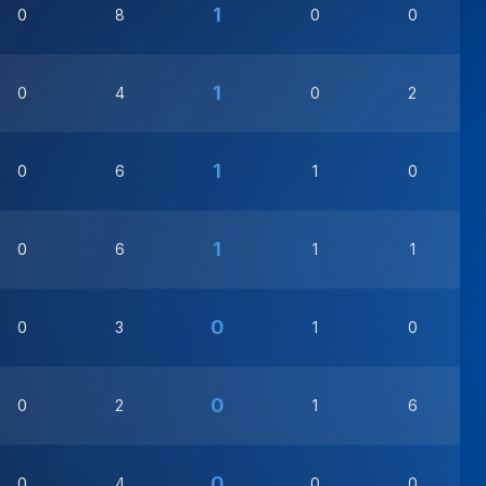
1
0
8
0
0
1
0
4
0
2
1
0
6
1
0
1
0
6
1
1
0
0
3
1
0
0
0
2
1
6
0
0
4
0
0