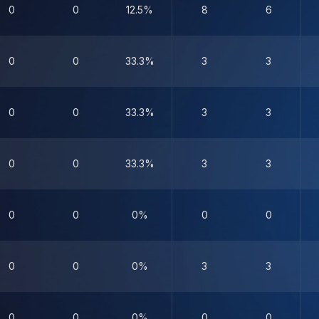
0
0
12.5%
8
6
0
0
33.3%
3
3
0
0
33.3%
3
3
0
0
33.3%
3
3
0
0
0%
0
0
0
0
0%
3
3
0
0
0%
0
0