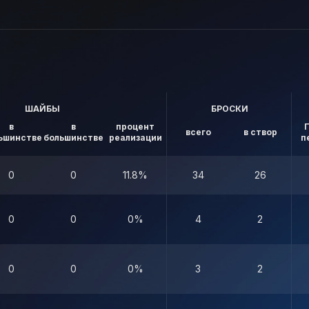
ШАЙБЫ
БРОСКИ
в
в
процент
всего
в створ
ьшинстве
большинстве
реализации
п
0
0
11.8%
34
26
0
0
0%
4
2
0
0
0%
3
2