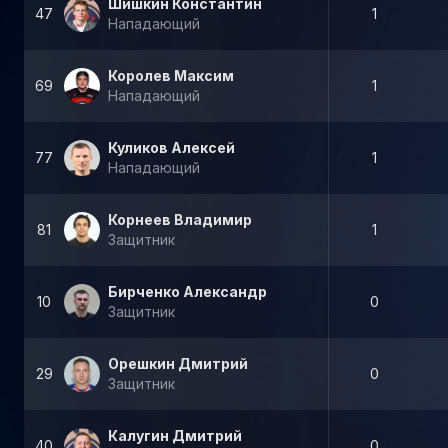
Шишкин Константин
47
1
Нападающий
Королев Максим
69
1
Нападающий
Куликов Алексей
77
1
Нападающий
Корнеев Владимир
81
1
Защитник
Бирченко Александр
10
0
Защитник
Орешкин Дмитрий
29
0
Защитник
Калугин Дмитрий
40
0