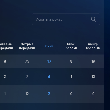
Голевые
Острые
Блок.
выигр.
Очки
ередачи
передачи
броски
вбрасыв.
в
17
8
75
8
19
4
2
7
1
10
3
1
12
0
0