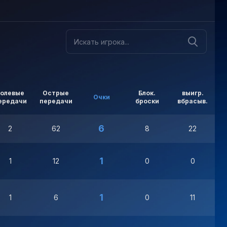
Голевые
Острые
Блок.
выигр.
Очки
ередачи
передачи
броски
вбрасыв.
в
6
2
62
8
22
1
1
12
0
0
1
1
6
0
11