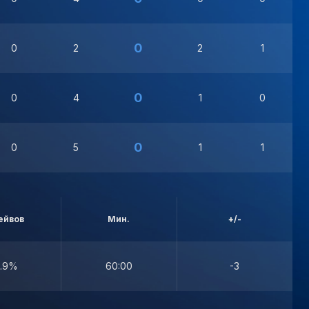
0
0
2
2
1
0
0
4
1
0
0
0
5
1
1
ейвов
Мин.
+/-
.9%
60:00
-3