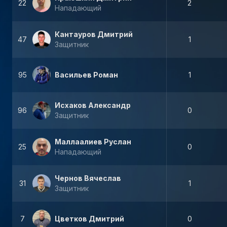
22
2
Нападающий
Кантауров Дмитрий
47
1
Защитник
95
Васильев Роман
1
Исхаков Александр
96
0
Защитник
Маллаалиев Руслан
25
0
Нападающий
Чернов Вячеслав
31
1
Защитник
7
Цветков Дмитрий
0