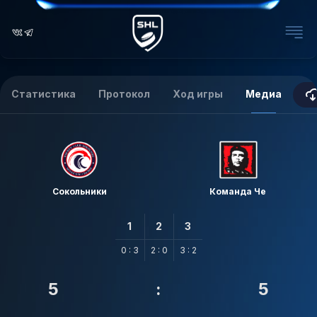
Статистика
Протокол
Ход игры
Медиа
Сокольники
Команда Че
1
2
3
0 : 3
2 : 0
3 : 2
5
:
5