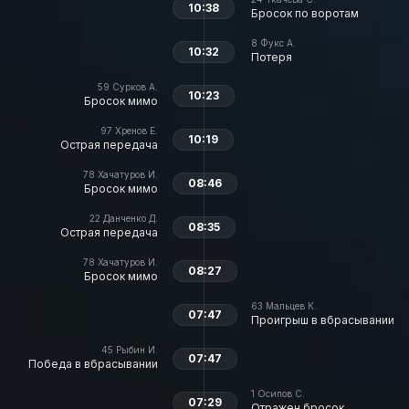
10:38
Бросок по воротам
8
Фукс А.
10:32
Потеря
59
Сурков А.
10:23
Бросок мимо
97
Хренов Е.
10:19
Острая передача
78
Хачатуров И.
08:46
Бросок мимо
22
Данченко Д.
08:35
Острая передача
78
Хачатуров И.
08:27
Бросок мимо
63
Мальцев К.
07:47
Проигрыш в вбрасывании
45
Рыбин И.
07:47
Победа в вбрасывании
1
Осипов С.
07:29
Отражен бросок