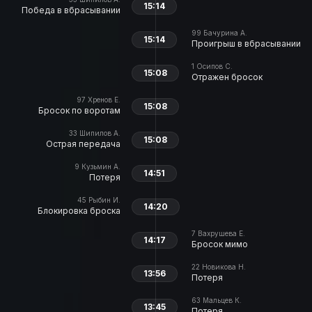
15:14
Победа в вбрасывании
99
Бачурина А.
15:14
Проигрыш в вбрасывании
1
Осипов С.
15:08
Отражен бросок
97
Хренов Е.
15:08
Бросок по воротам
33
Шипилов А.
15:08
Острая передача
9
Кузьмин А.
14:51
Потеря
45
Рыбин И.
14:20
Блокировка броска
7
Вахрушева Е.
14:17
Бросок мимо
22
Новикова Н.
13:56
Потеря
63
Мальцев К.
13:45
Потеря