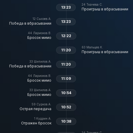
24
Ткачева С.
13:23
Проигрыш в вбрасывании
12
Сысоев А.
13:23
Победа в вбрасывании
44
Ларионов В.
12:22
Бросок мимо
63
Мальцев К.
11:20
Проигрыш в вбрасывании
33
Шипилов А.
11:20
Победа в вбрасывании
44
Ларионов В.
11:09
Бросок мимо
33
Шипилов А.
10:54
Бросок мимо
59
Сурков А.
10:52
Острая передача
1
Кудрин А.
10:38
Отражен бросок
24
Ткачева С.