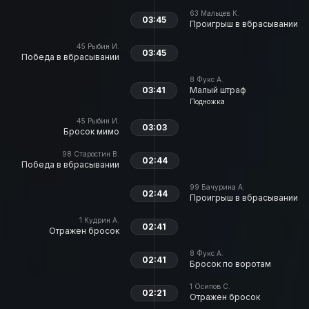
63
Мальцев К.
03:45
Проигрыш в вбрасывании
45
Рыбин И.
03:45
Победа в вбрасывании
8
Фукс А.
03:41
Малый штраф
Подножка
45
Рыбин И.
03:03
Бросок мимо
98
Старостин В.
02:44
Победа в вбрасывании
99
Бачурина А.
02:44
Проигрыш в вбрасывании
1
Кудрин А.
02:41
Отражен бросок
8
Фукс А.
02:41
Бросок по воротам
1
Осипов С.
02:21
Отражен бросок