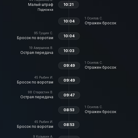
Малый штраф
10:21
Подножка
1
Осипов С.
10:04
Отражен бросок
95
Гущин С.
10:04
Бросок по воротам
19
Аверьянов В.
10:03
Острая передача
1
Осипов С.
09:49
Отражен бросок
45
Рыбин И.
09:49
Бросок по воротам
98
Старостин В.
09:47
Острая передача
1
Осипов С.
08:53
Отражен бросок
45
Рыбин И.
08:53
Бросок по воротам
9
Кузьмин А.