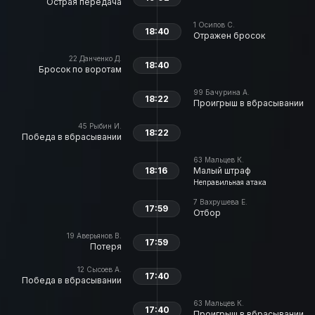
Острая передача
1
Осипов С.
18:40
Отражен бросок
22
Данченко Д.
18:40
Бросок по воротам
99
Бачурина А.
18:22
Проигрыш в вбрасывании
45
Рыбин И.
18:22
Победа в вбрасывании
63
Мальцев К.
18:16
Малый штраф
Неправильная атака
7
Вахрушева Е.
17:59
Отбор
19
Аверьянов В.
17:59
Потеря
12
Сысоев А.
17:40
Победа в вбрасывании
63
Мальцев К.
17:40
Проигрыш в вбрасывании