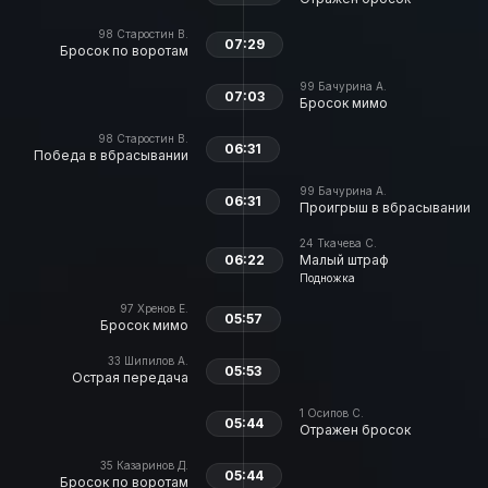
98
Старостин В.
07:29
Бросок по воротам
99
Бачурина А.
07:03
Бросок мимо
98
Старостин В.
06:31
Победа в вбрасывании
99
Бачурина А.
06:31
Проигрыш в вбрасывании
24
Ткачева С.
06:22
Малый штраф
Подножка
97
Хренов Е.
05:57
Бросок мимо
33
Шипилов А.
05:53
Острая передача
1
Осипов С.
05:44
Отражен бросок
35
Казаринов Д.
05:44
Бросок по воротам