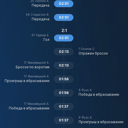
25
Лихтин А.
02:51
Передача
98
Старостин В.
02:51
Передача
2:1
97
Хренов Е.
02:51
Гол
1
Осипов С.
02:13
Отражен бросок
17
Маковецкий А.
02:13
Бросок по воротам
17
Маковецкий А.
01:56
Проигрыш в вбрасывании
8
Фукс А.
01:56
Победа в вбрасывании
17
Маковецкий А.
01:37
Победа в вбрасывании
8
Фукс А.
01:37
Проигрыш в вбрасывании