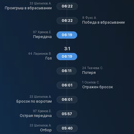
33
Шипилов А.
06:22
Проигрыш в вбрасывании
8
Фукс А.
06:22
Победа в вбрасывании
97
Хренов Е.
06:19
Передача
3:1
44
Ларионов В.
06:19
Гол
24
Ткачева С.
06:11
Потеря
1
Осипов С.
06:01
Отражен бросок
33
Шипилов А.
06:01
Бросок по воротам
97
Хренов Е.
05:57
Острая передача
33
Шипилов А.
05:40
Отбор