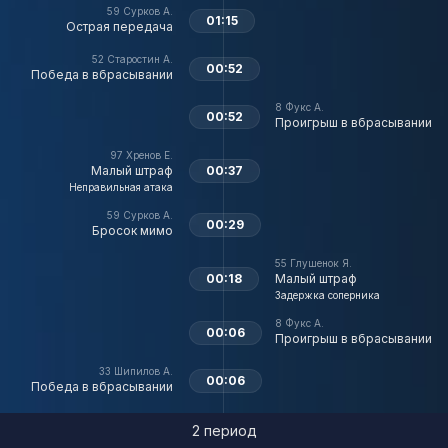
59
Сурков А.
01:15
Острая передача
52
Старостин А.
00:52
Победа в вбрасывании
8
Фукс А.
00:52
Проигрыш в вбрасывании
97
Хренов Е.
Малый штраф
00:37
Неправильная атака
59
Сурков А.
00:29
Бросок мимо
55
Глушенок Я.
00:18
Малый штраф
Задержка соперника
8
Фукс А.
00:06
Проигрыш в вбрасывании
33
Шипилов А.
00:06
Победа в вбрасывании
2 период