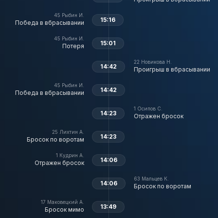
45
Рыбин И.
15:16
Победа в вбрасывании
45
Рыбин И.
15:01
Потеря
22
Новикова Н.
14:42
Проигрыш в вбрасывании
45
Рыбин И.
14:42
Победа в вбрасывании
1
Осипов С.
14:23
Отражен бросок
25
Лихтин А.
14:23
Бросок по воротам
1
Кудрин А.
14:06
Отражен бросок
63
Мальцев К.
14:06
Бросок по воротам
17
Маковецкий А.
13:49
Бросок мимо