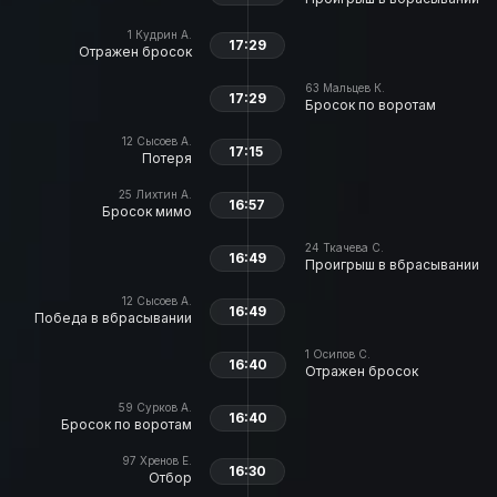
1
Кудрин А.
17:29
Отражен бросок
63
Мальцев К.
17:29
Бросок по воротам
12
Сысоев А.
17:15
Потеря
25
Лихтин А.
16:57
Бросок мимо
24
Ткачева С.
16:49
Проигрыш в вбрасывании
12
Сысоев А.
16:49
Победа в вбрасывании
1
Осипов С.
16:40
Отражен бросок
59
Сурков А.
16:40
Бросок по воротам
97
Хренов Е.
16:30
Отбор