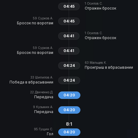
1
Осипов С.
04:45
Отражен бросок
59
Сурков А.
04:45
Бросок по воротам
1
Осипов С.
04:41
Отражен бросок
59
Сурков А.
04:41
Бросок по воротам
63
Мальцев К.
04:24
Проигрыш в вбрасывании
33
Шипилов А.
04:24
Победа в вбрасывании
22
Данченко Д.
04:20
Передача
9
Кузьмин А.
04:20
Передача
8:1
95
Гущин С.
04:20
Гол