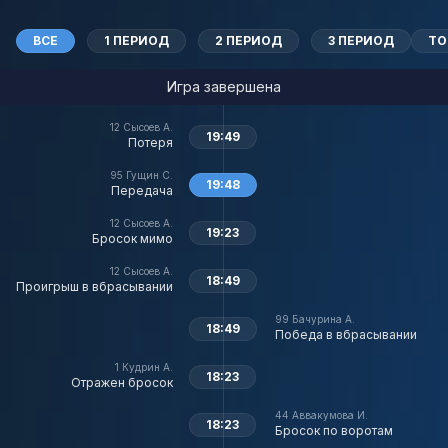
ВСЕ
1 ПЕРИОД
2 ПЕРИОД
3 ПЕРИОД
ТО
Игра завершена
12
Сысоев А.
19:49
Потеря
95
Гущин С.
19:48
Передача
12
Сысоев А.
19:23
Бросок мимо
12
Сысоев А.
18:49
Проигрыш в вбрасывании
99
Бачурина А.
18:49
Победа в вбрасывании
1
Кудрин А.
18:23
Отражен бросок
44
Аввакумова И.
18:23
Бросок по воротам