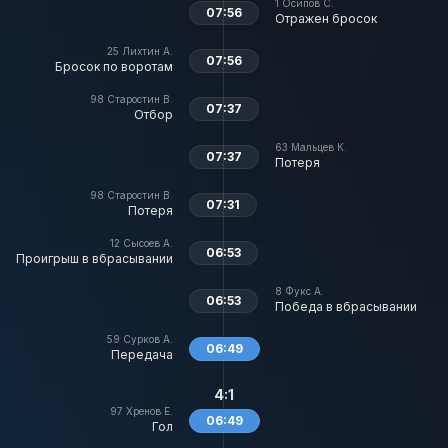
1
Осипов С.
07:56
Отражен бросок
25
Лихтин А.
07:56
Бросок по воротам
98
Старостин В.
07:37
Отбор
63
Мальцев К.
07:37
Потеря
98
Старостин В.
07:31
Потеря
12
Сысоев А.
06:53
Проигрыш в вбрасывании
8
Фукс А.
06:53
Победа в вбрасывании
59
Сурков А.
06:49
Передача
4:1
97
Хренов Е.
06:49
Гол