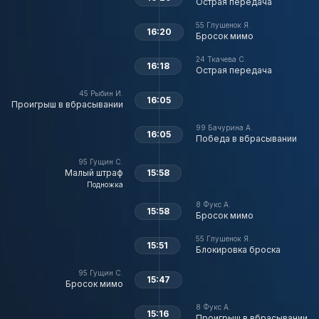
Острая передача
55
Глушенок Я.
16:20
Бросок мимо
24
Ткачева С.
16:18
Острая передача
45
Рыбин И.
16:05
Проигрыш в вбрасывании
99
Бачурина А.
16:05
Победа в вбрасывании
95
Гущин С.
Малый штраф
15:58
Подножка
8
Фукс А.
15:58
Бросок мимо
55
Глушенок Я.
15:51
Блокировка броска
95
Гущин С.
15:47
Бросок мимо
8
Фукс А.
15:16
Проигрыш в вбрасывании