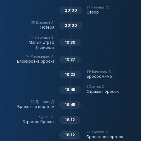
24
Ткачева С.
20:00
Отбор
33
Шипилов А.
20:00
Потеря
44
Ларионов В.
Малый штраф
19:39
Блокировка
17
Маковецкий А.
19:37
Блокировка броска
99
Бачурина А.
19:22
Бросок мимо
1
Осипов С.
18:45
Отражен бросок
22
Данченко Д.
18:45
Бросок по воротам
1
Кудрин А.
18:12
Отражен бросок
24
Ткачева С.
18:12
Бросок по воротам