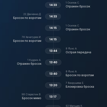
1
Осипов С.
14:33
Отражен бросок
22
Данченко Д.
14:33
Бросок по воротам
1
Осипов С.
14:15
Отражен бросок
78
Хачатуров И.
14:15
Бросок по воротам
8
Фукс А.
13:44
Острая передача
1
Кудрин А.
13:40
Отражен бросок
8
Фукс А.
13:40
Бросок по воротам
7
Вахрушева Е.
13:20
Блокировка броска
98
Старостин В.
13:17
Бросок мимо
63
Мальцев К.