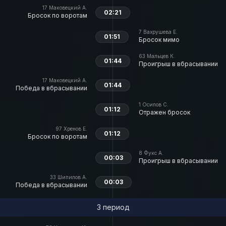
17
Маковецкий А.
02:21
Бросок по воротам
7
Вахрушева Е.
01:51
Бросок мимо
63
Мальцев К.
01:44
Проигрыш в вбрасывании
17
Маковецкий А.
01:44
Победа в вбрасывании
1
Осипов С.
01:12
Отражен бросок
97
Хренов Е.
01:12
Бросок по воротам
8
Фукс А.
00:03
Проигрыш в вбрасывании
33
Шипилов А.
00:03
Победа в вбрасывании
3 период