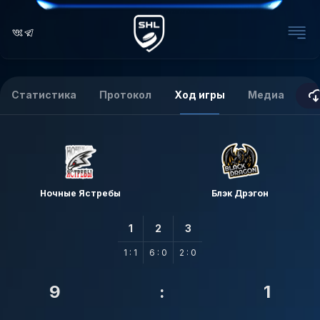
Статистика
Протокол
Ход игры
Медиа
Ночные Ястребы
Блэк Дрэгон
1
2
3
1 : 1
6 : 0
2 : 0
9
:
1