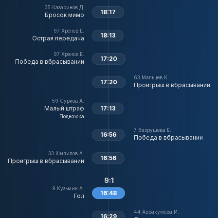
35
Казаринов Д.
18:17
Бросок мимо
97
Хренов Е.
18:13
Острая передача
97
Хренов Е.
17:20
Победа в вбрасывании
63
Мальцев К.
17:20
Проигрыш в вбрасывании
59
Сурков А.
Малый штраф
17:13
Подножка
7
Вахрушева Е.
16:56
Победа в вбрасывании
33
Шипилов А.
16:56
Проигрыш в вбрасывании
9:1
9
Кузьмин А.
16:48
Гол
44
Аввакумова И.
16:29