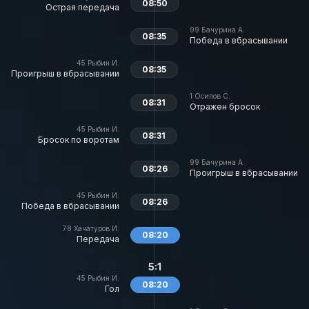
08:50
Острая передача
99
Бачурина А.
08:35
Победа в вбрасывании
45
Рыбин И.
08:35
Проигрыш в вбрасывании
1
Осипов С.
08:31
Отражен бросок
45
Рыбин И.
08:31
Бросок по воротам
99
Бачурина А.
08:26
Проигрыш в вбрасывании
45
Рыбин И.
08:26
Победа в вбрасывании
78
Хачатуров И.
08:20
Передача
5:1
45
Рыбин И.
08:20
Гол