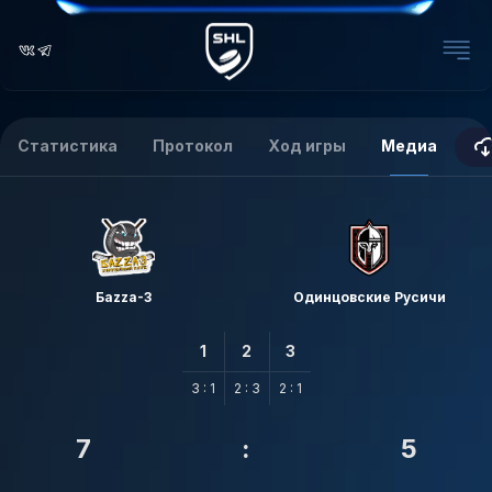
Статистика
Протокол
Ход игры
Медиа
Баzzа-3
Одинцовские Русичи
1
2
3
3 : 1
2 : 3
2 : 1
7
:
5