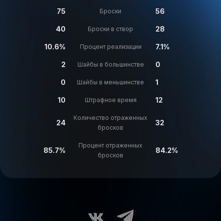
75
56
Броски
40
28
Броски в створ
10.6%
7.1%
Процент реализации
2
0
Шайбы в большинстве
0
1
Шайбы в меньшинстве
10
12
Штрафное время
Количество отраженных
24
32
бросков
Процент отраженных
85.7%
84.2%
бросков