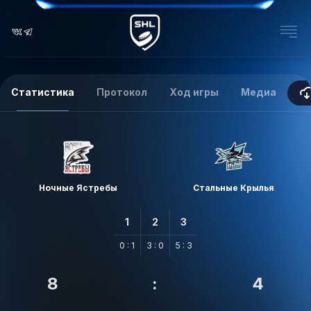
Статистика
Протокол
Ход игры
Медиа
Ночные Ястребы
Стальные Крылья
1
2
3
0 : 1
3 : 0
5 : 3
8
:
4