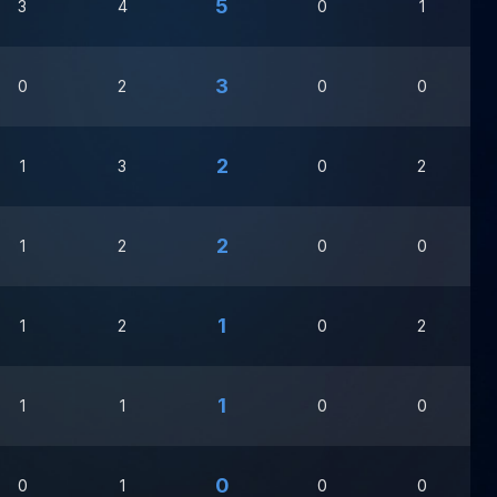
5
3
4
0
1
3
0
2
0
0
2
1
3
0
2
2
1
2
0
0
1
1
2
0
2
1
1
1
0
0
0
0
1
0
0