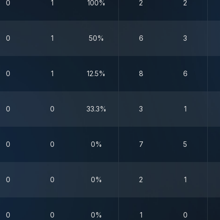
0
1
100%
2
2
0
1
50%
6
3
0
1
12.5%
8
6
0
0
33.3%
3
1
0
0
0%
7
5
0
0
0%
2
1
0
0
0%
1
0