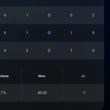
0
0
1
0
2
0
0
1
1
0
0
0
3
1
0
ейвов
Мин.
+/-
.7%
45:00
-1