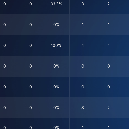
0
0
33.3%
3
2
0
0
0%
1
1
0
0
100%
1
1
0
0
0%
0
0
0
0
0%
0
0
0
0
0%
3
2
0
0
0%
1
1