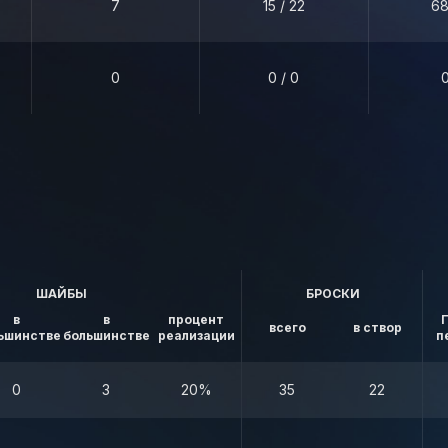
7
15 / 22
68
0
0 / 0
ШАЙБЫ
БРОСКИ
в
в
процент
всего
в створ
ьшинстве
большинстве
реализации
п
0
3
20%
35
22