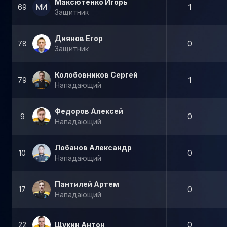
Максютенко Игорь
69
МИ
1
Защитник
Диянов Егор
78
0
Защитник
Колобовников Сергей
79
1
Нападающий
Федоров Алексей
9
0
Нападающий
Лобанов Александр
10
0
Нападающий
Пантилей Артем
17
0
Нападающий
22
Щукин Антон
0