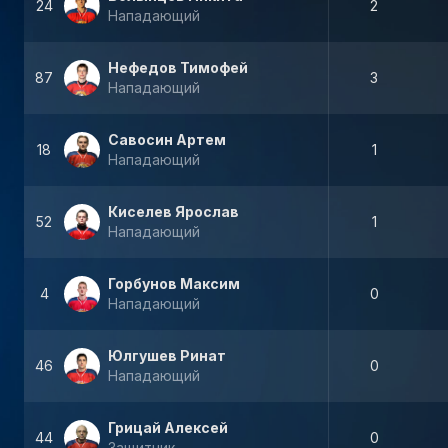
24
2
Нападающий
Нефедов Тимофей
87
3
Нападающий
Савосин Артем
18
1
Нападающий
Киселев Ярослав
52
1
Нападающий
Горбунов Максим
4
0
Нападающий
Юлгушев Ринат
46
0
Нападающий
Грицай Алексей
44
0
Защитник