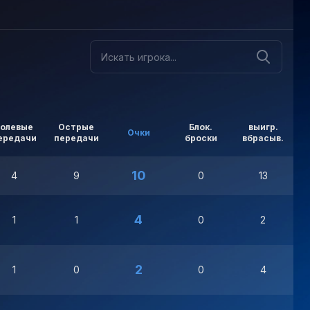
Голевые
Острые
Блок.
выигр.
Очки
ередачи
передачи
броски
вбрасыв.
в
10
4
9
0
13
4
1
1
0
2
2
1
0
0
4