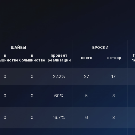
ШАЙБЫ
БРОСКИ
в
в
процент
всего
в створ
ьшинстве
большинстве
реализации
п
0
0
22.2%
27
17
0
0
60%
5
3
0
0
16.7%
6
3