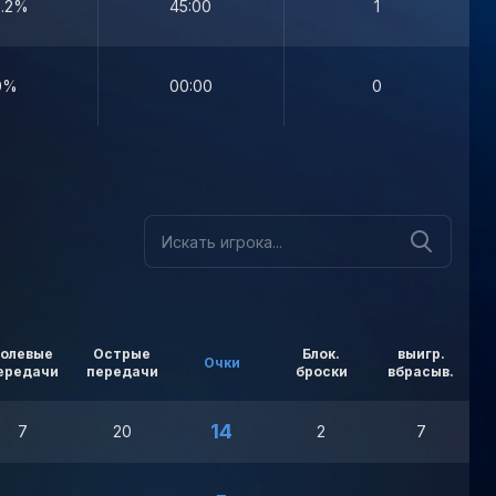
.2%
45:00
1
0%
00:00
0
Голевые
Острые
Блок.
выигр.
Очки
ередачи
передачи
броски
вбрасыв.
в
14
7
20
2
7