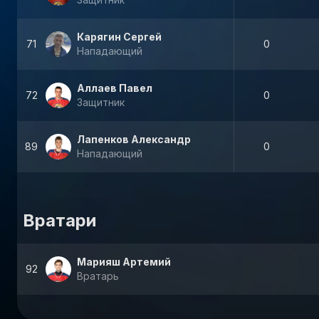
Карягин Сергей
71
0
Нападающий
Аллаев Павел
72
0
Защитник
Лапенков Александр
89
0
Нападающий
Вратари
Марияш Артемий
92
Вратарь