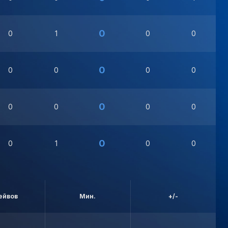
0
0
1
0
0
0
0
0
0
0
0
0
0
0
0
0
0
1
0
0
ейвов
Мин.
+/-