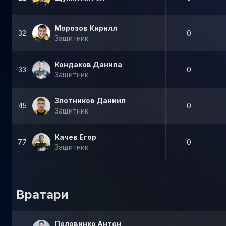
Морозов Кирилл
32
0
Защитник
Кондаков Данила
33
0
Защитник
Злотников Даниил
45
0
Защитник
Качев Егор
77
0
Защитник
Вратари
Половинко Антон