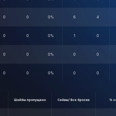
0
0
0%
6
4
0
0
0%
1
0
0
0
0%
0
0
0
0
0%
0
0
Шайбы пропущено
Сейвы/ Все броски
% с