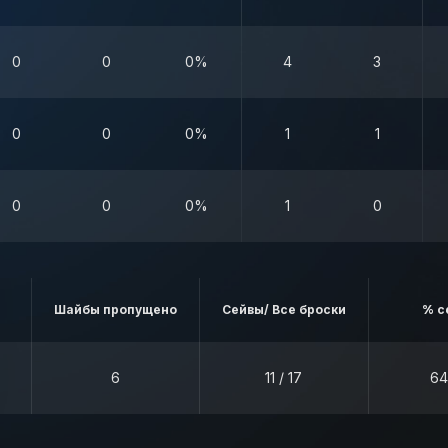
0
0
0%
4
3
0
0
0%
1
1
0
0
0%
1
0
Шайбы пропущено
Сейвы/ Все броски
% с
6
11 / 17
64