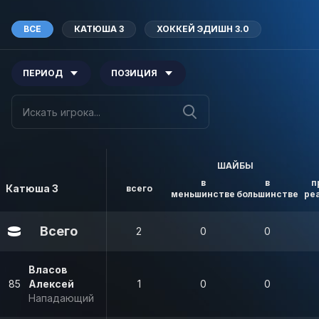
ВСЕ
КАТЮША 3
ХОККЕЙ ЭДИШН 3.0
ПЕРИОД
ПОЗИЦИЯ
ШАЙБЫ
в
в
п
Катюша 3
всего
меньшинстве
большинстве
ре
Всего
2
0
0
Власов
85
Алексей
1
0
0
Нападающий