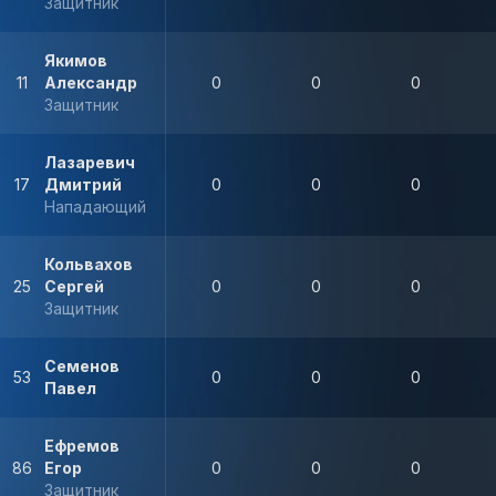
Защитник
Якимов
11
Александр
0
0
0
Защитник
Лазаревич
17
Дмитрий
0
0
0
Нападающий
Кольвахов
25
Сергей
0
0
0
Защитник
Семенов
53
0
0
0
Павел
Ефремов
86
Егор
0
0
0
Защитник