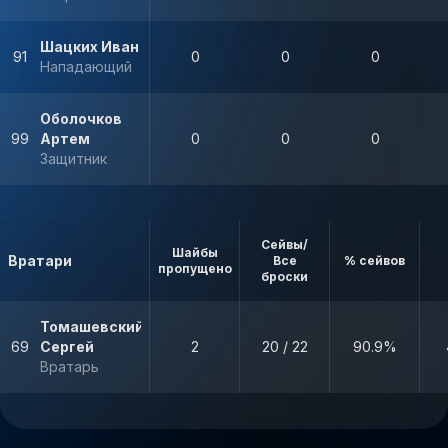
Шацких Иван
91
0
0
0
Нападающий
Оболочков
99
Артем
0
0
0
Защитник
Сейвы/
Шайбы
Вратари
Все
% сейвов
пропущено
броски
Томашевский
69
Сергей
2
20 / 22
90.9%
Вратарь