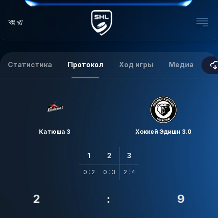
Статистика
Протокол
Ход игры
Медиа
Катюша 3
Хоккей Эдишн 3.0
1
2
3
0 : 2
0 : 3
2 : 4
2
:
9