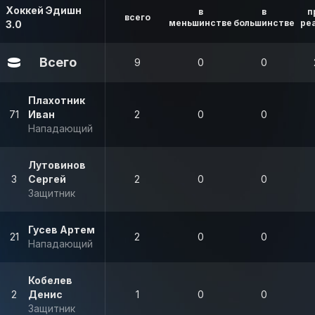
Хоккей Эдишн
в
в
п
всего
меньшинстве
большинстве
ре
3.0
Всего
9
0
0
Плахотник
71
Иван
2
0
0
Нападающий
Лутовинов
3
Сергей
2
0
0
Защитник
Гусев Артем
21
2
0
0
Нападающий
Кобелев
2
Денис
1
0
0
Защитник