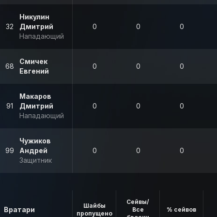
Никулин
32
Дмитрий
0
0
0
Нападающий
Смичек
68
0
0
0
Евгений
Макаров
91
Дмитрий
0
0
0
Нападающий
Чужиков
99
Андрей
0
0
0
Защитник
Сейвы/
Шайбы
Вратари
Все
% сейвов
пропущено