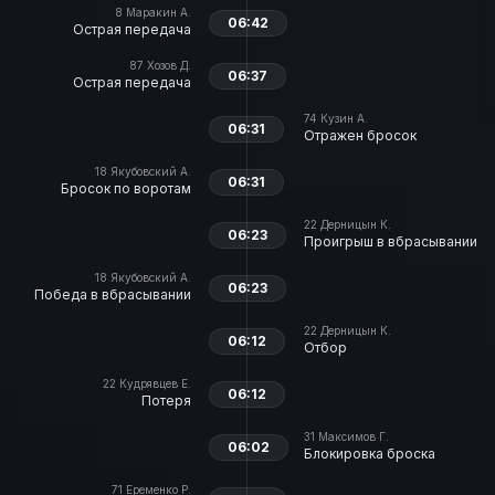
8
Маракин А.
06:42
Острая передача
87
Хозов Д.
06:37
Острая передача
74
Кузин А.
06:31
Отражен бросок
18
Якубовский А.
06:31
Бросок по воротам
22
Дерницын К.
06:23
Проигрыш в вбрасывании
18
Якубовский А.
06:23
Победа в вбрасывании
22
Дерницын К.
06:12
Отбор
22
Кудрявцев Е.
06:12
Потеря
31
Максимов Г.
06:02
Блокировка броска
71
Еременко Р.