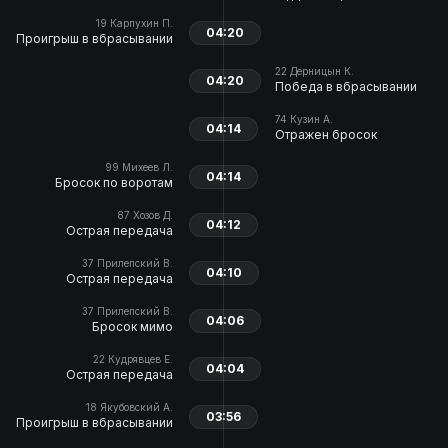
19
Карпухин П.
04:20
Проигрыш в вбрасывании
22
Дерницын К.
04:20
Победа в вбрасывании
74
Кузин А.
04:14
Отражен бросок
99
Михеев Л.
04:14
Бросок по воротам
87
Хозов Д.
04:12
Острая передача
37
Прилепский В.
04:10
Острая передача
37
Прилепский В.
04:06
Бросок мимо
22
Кудрявцев Е.
04:04
Острая передача
18
Якубовский А.
03:56
Проигрыш в вбрасывании