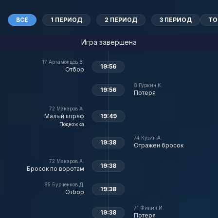
ВСЕ
1 ПЕРИОД
2 ПЕРИОД
3 ПЕРИОД
ТО
Игра завершена
17
Артамонцев В.
19:56
Отбор
8
Гуркин К.
19:56
Потеря
72
Макаров А.
Малый штраф
19:49
Подножка
74
Кузин А.
19:38
Отражен бросок
72
Макаров А.
19:38
Бросок по воротам
85
Бурченков Д.
19:38
Отбор
71
Филин И.
19:38
Потеря