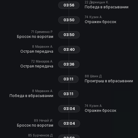
22
Дерницын К.
03:56
Победа в вбрасывании
74
Кузин А.
03:50
Отражен бросок
71
Еременко Р.
03:50
Бросок по воротам
8
Маракин А.
03:40
Острая передача
72
Макаров А.
03:36
Острая передача
88
Шеин Д.
03:11
Проигрыш в вбрасывании
8
Маракин А.
03:11
Победа в вбрасывании
74
Кузин А.
03:04
Отражен бросок
89
Нечай И.
03:04
Бросок по воротам
85
Бурченков Д.