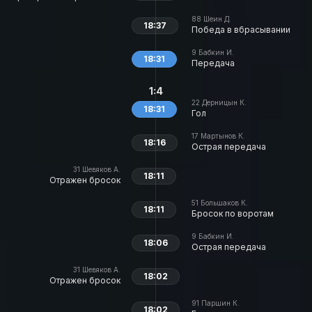
88
Шеин Д.
18:37
Победа в вбрасывании
9
Бабкин И.
18:31
Передача
1:4
22
Дерницын К.
18:31
Гол
17
Мартынов К.
18:16
Острая передача
31
Шевяков А.
18:11
Отражен бросок
51
Большаков К.
18:11
Бросок по воротам
9
Бабкин И.
18:06
Острая передача
31
Шевяков А.
18:02
Отражен бросок
91
Паршин К.
18:02