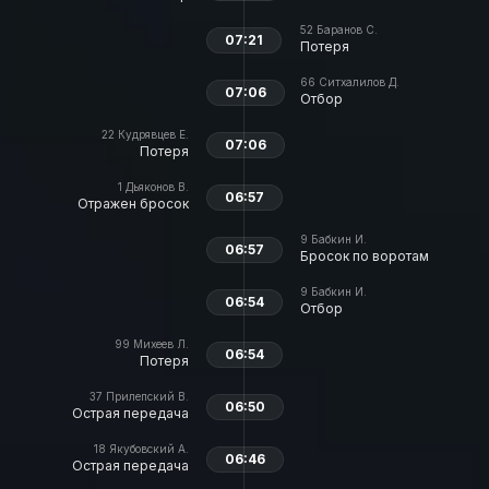
52
Баранов С.
07:21
Потеря
66
Ситхалилов Д.
07:06
Отбор
22
Кудрявцев Е.
07:06
Потеря
1
Дьяконов В.
06:57
Отражен бросок
9
Бабкин И.
06:57
Бросок по воротам
9
Бабкин И.
06:54
Отбор
99
Михеев Л.
06:54
Потеря
37
Прилепский В.
06:50
Острая передача
18
Якубовский А.
06:46
Острая передача