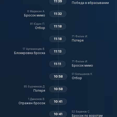
11:39
Победа в вбрасывании
8
Маракин А.
11:32
Бросок мимо
81
Юдин П.
11:18
Отбор
71
Филин И.
11:18
Потеря
17
Артамонцев В.
11:13
Блокировка броска
71
Филин И.
11:11
Бросок мимо
51
Большаков К.
10:58
Отбор
85
Бурченков Д.
10:58
Потеря
1
Дьяконов В.
10:41
Отражен бросок
52
Баранов С.
10:41
Бросок по воротам