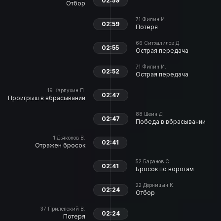
02:59
Отбор
71
Филин И.
02:59
Потеря
66
Ситхалилов Д.
02:55
Острая передача
71
Филин И.
02:52
Острая передача
19
Карпухин П.
02:47
Проигрыш в вбрасывании
88
Шеин Д.
02:47
Победа в вбрасывании
1
Дьяконов В.
02:41
Отражен бросок
52
Баранов С.
02:41
Бросок по воротам
22
Дерницын К.
02:24
Отбор
37
Прилепский В.
02:24
Потеря