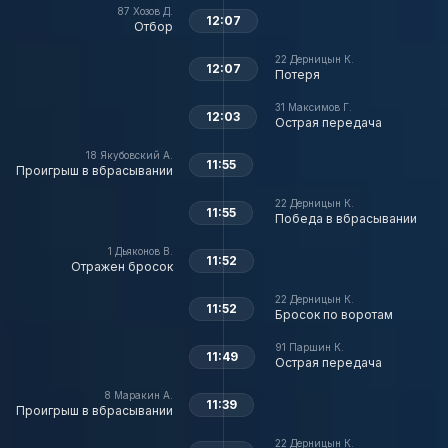
87
Хозов Д.
12:07
Отбор
22
Дерницын К.
12:07
Потеря
31
Максимов Г.
12:03
Острая передача
18
Якубовский А.
11:55
Проигрыш в вбрасывании
22
Дерницын К.
11:55
Победа в вбрасывании
1
Дьяконов В.
11:52
Отражен бросок
22
Дерницын К.
11:52
Бросок по воротам
91
Паршин К.
11:49
Острая передача
8
Маракин А.
11:39
Проигрыш в вбрасывании
22
Дерницын К.