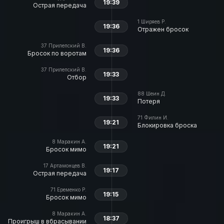
19:39
Острая передача
1
Ширяев Р.
19:36
Отражен бросок
37
Прилепский В.
19:36
Бросок по воротам
37
Прилепский В.
19:33
Отбор
88
Шеин Д.
19:33
Потеря
71
Филин И.
19:21
Блокировка броска
8
Маракин А.
19:21
Бросок мимо
17
Артамонцев В.
19:17
Острая передача
71
Еременко Р.
19:15
Бросок мимо
8
Маракин А.
18:37
Проигрыш в вбрасывании