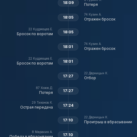
18:09
Потеря
74
Кузин А.
18:05
Отражен бросок
22
Кудрявцев Е.
18:05
Бросок по воротам
74
Кузин А.
18:01
Отражен бросок
22
Кудрявцев Е.
18:01
Бросок по воротам
22
Дерницын К.
17:27
Отбор
87
Хозов Д.
17:27
Потеря
29
Тихонов К.
17:24
Острая передача
22
Дерницын К.
17:10
Проигрыш в вбрасывании
8
Маракин А.
17:10
Победа в вбрасывании