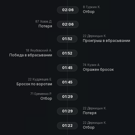
8
Гуркин К.
02:06
Отбор
87
Хозов Д.
02:06
Потеря
22
Дерницын К.
01:52
Проигрыш в вбрасывании
18
Якубовский А.
01:52
Победа в вбрасывании
74
Кузин А.
01:45
Отражен бросок
22
Кудрявцев Е.
01:45
Бросок по воротам
71
Еременко Р.
01:29
Отбор
22
Дерницын К.
01:29
Потеря
22
Дерницын К.
01:22
Отбор