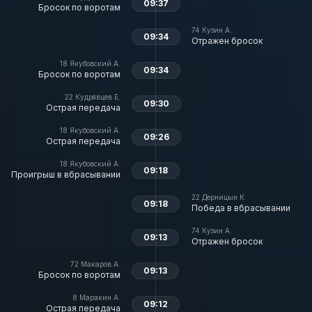
09:37
Бросок по воротам
74
Кузин А.
09:34
Отражен бросок
18
Якубовский А.
09:34
Бросок по воротам
22
Кудрявцев Е.
09:30
Острая передача
18
Якубовский А.
09:26
Острая передача
18
Якубовский А.
09:18
Проигрыш в вбрасывании
22
Дерницын К.
09:18
Победа в вбрасывании
74
Кузин А.
09:13
Отражен бросок
72
Макаров А.
09:13
Бросок по воротам
8
Маракин А.
09:12
Острая передача