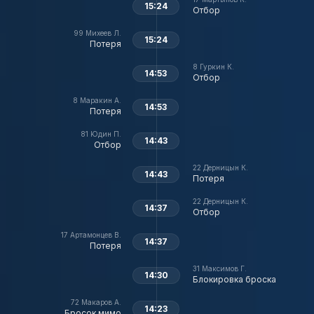
15:24
Отбор
99
Михеев Л.
15:24
Потеря
8
Гуркин К.
14:53
Отбор
8
Маракин А.
14:53
Потеря
81
Юдин П.
14:43
Отбор
22
Дерницын К.
14:43
Потеря
22
Дерницын К.
14:37
Отбор
17
Артамонцев В.
14:37
Потеря
31
Максимов Г.
14:30
Блокировка броска
72
Макаров А.
14:23
Бросок мимо