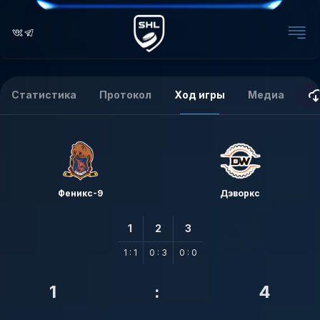
Статистика
Протокол
Ход игры
Медиа
Феникс-9
Дэворкс
1
2
3
1 : 1
0 : 3
0 : 0
1
:
4