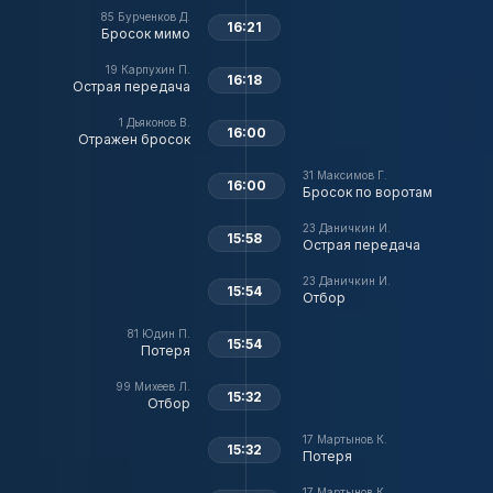
85
Бурченков Д.
16:21
Бросок мимо
19
Карпухин П.
16:18
Острая передача
1
Дьяконов В.
16:00
Отражен бросок
31
Максимов Г.
16:00
Бросок по воротам
23
Даничкин И.
15:58
Острая передача
23
Даничкин И.
15:54
Отбор
81
Юдин П.
15:54
Потеря
99
Михеев Л.
15:32
Отбор
17
Мартынов К.
15:32
Потеря
17
Мартынов К.