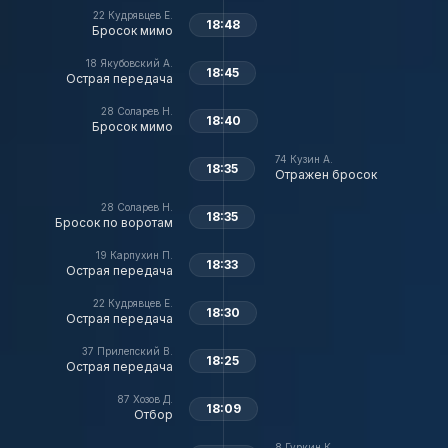
22
Кудрявцев Е.
18:48
Бросок мимо
18
Якубовский А.
18:45
Острая передача
28
Соларев Н.
18:40
Бросок мимо
74
Кузин А.
18:35
Отражен бросок
28
Соларев Н.
18:35
Бросок по воротам
19
Карпухин П.
18:33
Острая передача
22
Кудрявцев Е.
18:30
Острая передача
37
Прилепский В.
18:25
Острая передача
87
Хозов Д.
18:09
Отбор
8
Гуркин К.