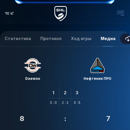
Статистика
Протокол
Ход игры
Медиа
Daewoo
Нефтяник ПРО
1
2
3
3 : 0
2 : 2
3 : 5
8
:
7