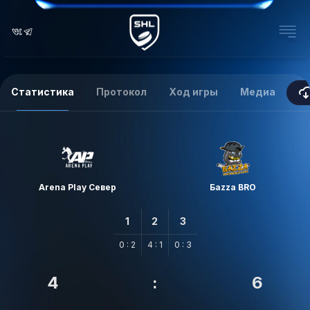
Статистика
Протокол
Ход игры
Медиа
Arena Play Север
Баzzа BRO
1
2
3
0 : 2
4 : 1
0 : 3
4
:
6