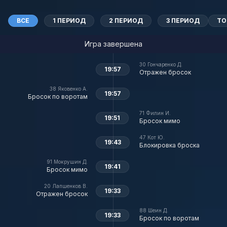
ВСЕ
1 ПЕРИОД
2 ПЕРИОД
3 ПЕРИОД
ТО
Игра завершена
30
Гончаренко Д.
19:57
Отражен бросок
38
Яковенко А.
19:57
Бросок по воротам
71
Филин И.
19:51
Бросок мимо
47
Кот Ю.
19:43
Блокировка броска
91
Мокрушин Д.
19:41
Бросок мимо
20
Лапшенков В.
19:33
Отражен бросок
88
Шеин Д.
19:33
Бросок по воротам