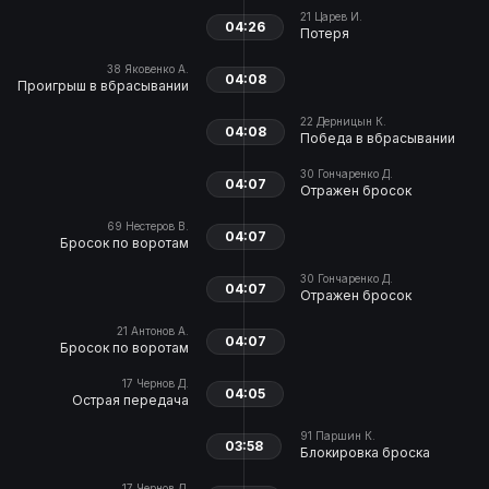
21
Царев И.
04:26
Потеря
38
Яковенко А.
04:08
Проигрыш в вбрасывании
22
Дерницын К.
04:08
Победа в вбрасывании
30
Гончаренко Д.
04:07
Отражен бросок
69
Нестеров В.
04:07
Бросок по воротам
30
Гончаренко Д.
04:07
Отражен бросок
21
Антонов А.
04:07
Бросок по воротам
17
Чернов Д.
04:05
Острая передача
91
Паршин К.
03:58
Блокировка броска
17
Чернов Д.