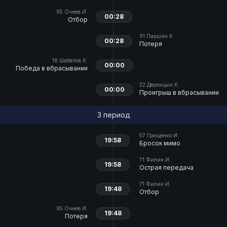
95
Очнев И.
00:28
Отбор
91
Паршин К.
00:28
Потеря
18
Шабалов К.
00:00
Победа в вбрасывании
22
Дерницын К.
00:00
Проигрыш в вбрасывании
3 период
57
Грищенко И.
19:58
Бросок мимо
71
Филин И.
19:58
Острая передача
71
Филин И.
19:48
Отбор
95
Очнев И.
19:48
Потеря