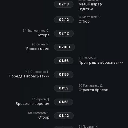
02:13
Малый штраф
Подножка
17
Мартынов К.
02:12
Отбор
34
Трапезников С.
02:12
Потеря
95
Очнев И.
02:00
Бросок мимо
13
Старов И.
01:56
Проигрыш в вбрасывании
47
Сидоренко Т.
01:56
Победа в вбрасывании
30
Гончаренко Д.
01:53
Отражен бросок
17
Чернов Д.
01:53
Бросок по воротам
69
Нестеров В.
01:42
Отбор
91
Паршин К.