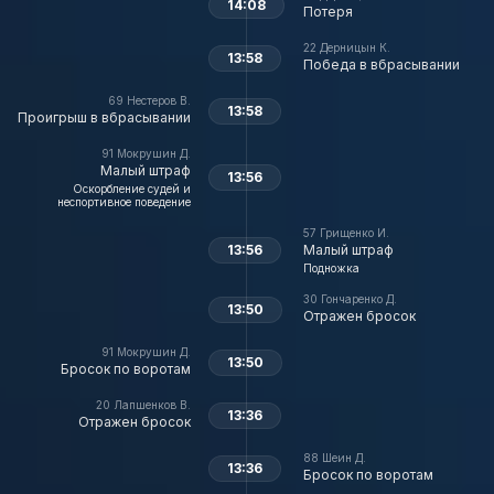
14:08
Потеря
22
Дерницын К.
13:58
Победа в вбрасывании
69
Нестеров В.
13:58
Проигрыш в вбрасывании
91
Мокрушин Д.
Малый штраф
13:56
Оскорбление судей и
неспортивное поведение
57
Грищенко И.
13:56
Малый штраф
Подножка
30
Гончаренко Д.
13:50
Отражен бросок
91
Мокрушин Д.
13:50
Бросок по воротам
20
Лапшенков В.
13:36
Отражен бросок
88
Шеин Д.
13:36
Бросок по воротам