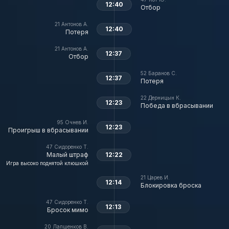
12:40
Отбор
21
Антонов А.
12:40
Потеря
21
Антонов А.
12:37
Отбор
52
Баранов С.
12:37
Потеря
22
Дерницын К.
12:23
Победа в вбрасывании
95
Очнев И.
12:23
Проигрыш в вбрасывании
47
Сидоренко Т.
Малый штраф
12:22
Игра высоко поднятой клюшкой
21
Царев И.
12:14
Блокировка броска
47
Сидоренко Т.
12:13
Бросок мимо
20
Лапшенков В.