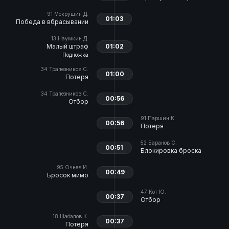
91
Мокрушин Д.
01:03
Победа в вбрасывании
13
Наумкин Д.
Малый штраф
01:02
Подножка
34
Трапезников С.
01:00
Потеря
34
Трапезников С.
00:56
Отбор
91
Паршин К.
00:56
Потеря
52
Баранов С.
00:51
Блокировка броска
95
Очнев И.
00:49
Бросок мимо
47
Кот Ю.
00:37
Отбор
18
Шабалов К.
00:37
Потеря