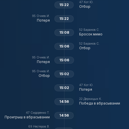
47
Кот Ю.
15:22
Отбор
95
Очнев И.
15:22
Потеря
52
Баранов С.
15:08
Бросок мимо
52
Баранов С.
15:06
Отбор
95
Очнев И.
15:06
Потеря
95
Очнев И.
15:02
Отбор
47
Кот Ю.
15:02
Потеря
22
Дерницын К.
14:56
Победа в вбрасывании
47
Сидоренко Т.
14:56
Проигрыш в вбрасывании
69
Нестеров В.