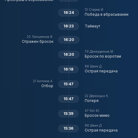
13
Старов И.
16:24
Победа в вбрасывании
16:23
Таймаут
20
Лапшенков В.
16:20
Отражен бросок
79
Данющенков М.
16:20
Бросок по воротам
88
Шеин Д.
16:18
Острая передача
21
Антонов А.
15:47
Отбор
22
Дерницын К.
15:47
Потеря
47
Кот Ю.
15:39
Бросок мимо
88
Шеин Д.
15:36
Острая передача