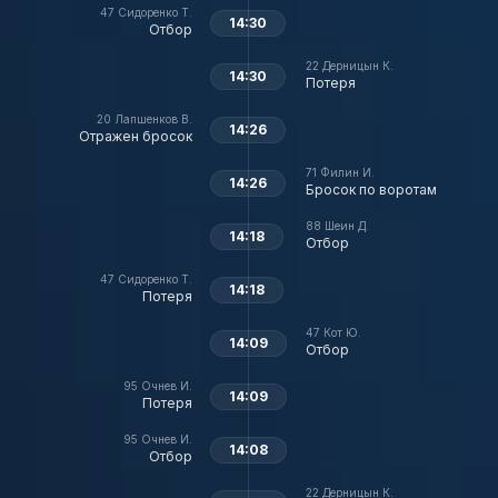
47
Сидоренко Т.
14:30
Отбор
22
Дерницын К.
14:30
Потеря
20
Лапшенков В.
14:26
Отражен бросок
71
Филин И.
14:26
Бросок по воротам
88
Шеин Д.
14:18
Отбор
47
Сидоренко Т.
14:18
Потеря
47
Кот Ю.
14:09
Отбор
95
Очнев И.
14:09
Потеря
95
Очнев И.
14:08
Отбор
22
Дерницын К.