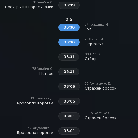
78
Улыбин С.
06:39
Проигрыш в вбрасывании
2:5
57
Грищенко И.
06:36
Гол
71
Филин И.
06:36
Передача
88
Шеин Д.
06:31
Отбор
78
Улыбин С.
06:31
Потеря
30
Гончаренко Д.
06:05
Отражен бросок
13
Наумкин Д.
06:05
Бросок по воротам
30
Гончаренко Д.
06:01
Отражен бросок
47
Сидоренко Т.
06:01
Бросок по воротам