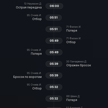
13
Наумкин Д.
06:00
Острая передача
95
Очнев И.
05:51
Отбор
71
Филин И.
05:51
Потеря
71
Филин И.
05:49
Отбор
95
Очнев И.
05:49
Потеря
30
Гончаренко Д.
05:39
Отражен бросок
95
Очнев И.
05:39
Бросок по воротам
95
Очнев И.
05:32
Отбор
88
Шеин Д.
05:32
Потеря
52
Баранов С.