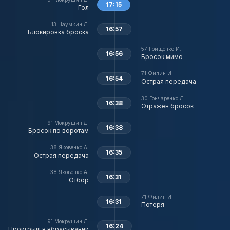
17:15
Гол
13
Наумкин Д.
16:57
Блокировка броска
57
Грищенко И.
16:56
Бросок мимо
71
Филин И.
16:54
Острая передача
30
Гончаренко Д.
16:38
Отражен бросок
91
Мокрушин Д.
16:38
Бросок по воротам
38
Яковенко А.
16:35
Острая передача
38
Яковенко А.
16:31
Отбор
71
Филин И.
16:31
Потеря
91
Мокрушин Д.
16:24
Проигрыш в вбрасывании