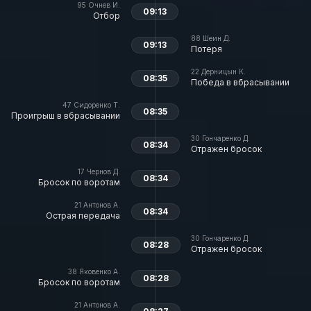
95
Очнев И.
09:13
Отбор
88
Шеин Д.
09:13
Потеря
22
Дерницын К.
08:35
Победа в вбрасывании
47
Сидоренко Т.
08:35
Проигрыш в вбрасывании
30
Гончаренко Д.
08:34
Отражен бросок
17
Чернов Д.
08:34
Бросок по воротам
21
Антонов А.
08:34
Острая передача
30
Гончаренко Д.
08:28
Отражен бросок
38
Яковенко А.
08:28
Бросок по воротам
21
Антонов А.