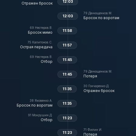
12:03
Отражен бросок
79
Данющенков М.
12:03
Бросок по воротам
69
Нестеров В.
11:58
Бросок мимо
75
Капитонов С.
11:57
Острая передача
69
Нестеров В.
11:45
Отбор
79
Данющенков М.
11:45
Потеря
30
Гончаренко Д.
11:35
Отражен бросок
38
Яковенко А.
11:35
Бросок по воротам
91
Мокрушин Д.
11:23
Отбор
71
Филин И.
11:23
Потеря