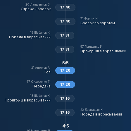
20
Лапшенков В.
17:40
Отражен бросок
71
Филин И.
17:40
Бросок по воротам
18
Шабалов К.
17:31
Победа в вбрасывании
57
Грищенко И.
17:31
Проигрыш в вбрасывании
5:5
21
Антонов А.
17:26
Гол
47
Сидоренко Т.
17:26
Передача
18
Шабалов К.
17:16
Проигрыш в вбрасывании
22
Дерницын К.
17:16
Победа в вбрасывании
4:5
91
Мокрушин Д.