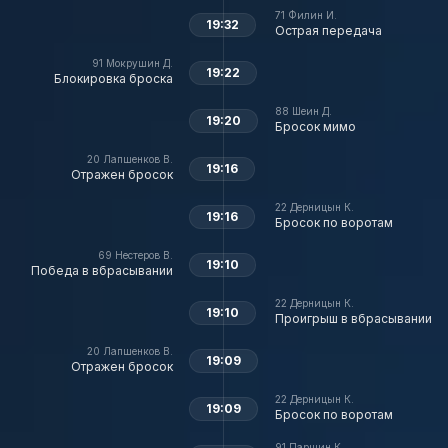
71
Филин И.
19:32
Острая передача
91
Мокрушин Д.
19:22
Блокировка броска
88
Шеин Д.
19:20
Бросок мимо
20
Лапшенков В.
19:16
Отражен бросок
22
Дерницын К.
19:16
Бросок по воротам
69
Нестеров В.
19:10
Победа в вбрасывании
22
Дерницын К.
19:10
Проигрыш в вбрасывании
20
Лапшенков В.
19:09
Отражен бросок
22
Дерницын К.
19:09
Бросок по воротам
91
Паршин К.