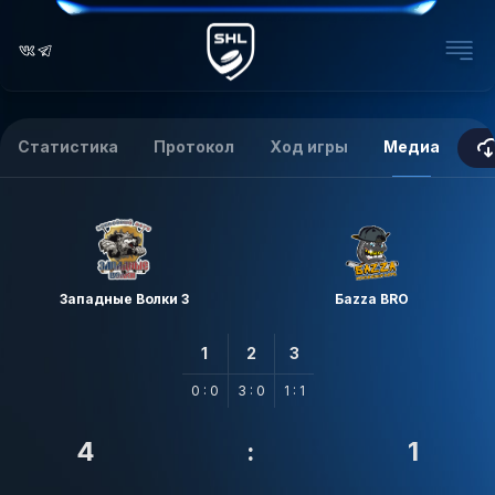
Статистика
Протокол
Ход игры
Медиа
Западные Волки 3
Баzzа BRO
1
2
3
0 : 0
3 : 0
1 : 1
4
:
1