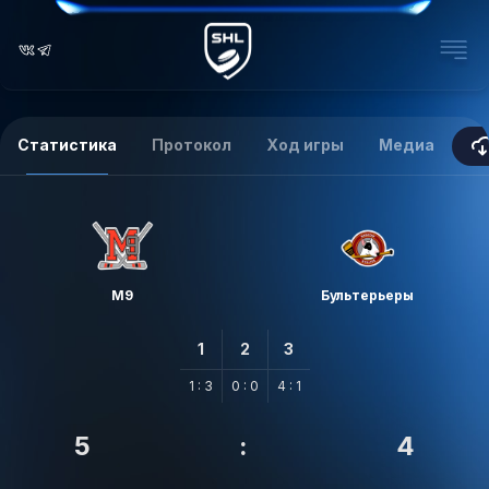
Статистика
Протокол
Ход игры
Медиа
M9
Бультерьеры
1
2
3
1 : 3
0 : 0
4 : 1
5
:
4