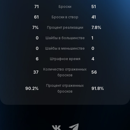
71
51
Броски
61
41
Броски в створ
7%
7.8%
Процент реализации
0
1
Шайбы в большинстве
0
0
Шайбы в меньшинстве
6
4
Штрафное время
Количество отраженных
37
56
бросков
Процент отраженных
90.2%
91.8%
бросков