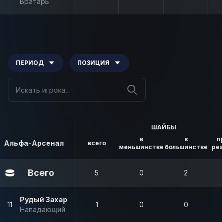
Вратарь
ПЕРИОД
ПОЗИЦИЯ
ШАЙБЫ
в
в
п
Альфа-Арсенал
всего
меньшинстве
большинстве
ре
Всего
5
0
2
Рудый Захар
11
1
0
0
Нападающий