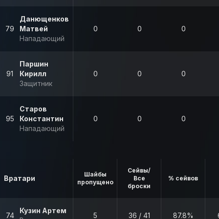
Данющенков
79
Матвей
0
0
0
Нападающий
Паршин
91
Кирилл
0
0
0
Защитник
Старов
95
Константин
0
0
0
Нападающий
Сейвы/
Шайбы
Вратари
Все
% сейвов
пропущено
броски
Кузин Артем
74
5
36 / 41
87.8%