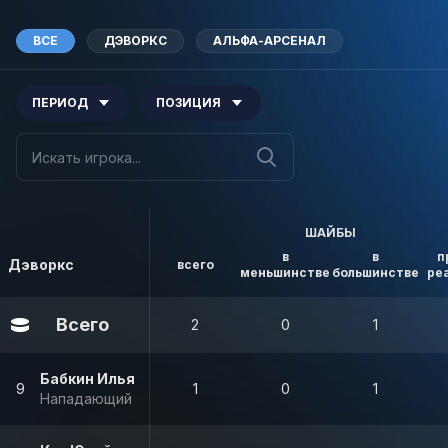
ВСЕ
ДЭВОРКС
АЛЬФА-АРСЕНАЛ
ПЕРИОД
ПОЗИЦИЯ
ШАЙБЫ
в
в
п
Дэворкс
всего
меньшинстве
большинстве
ре
Всего
2
0
1
Бабкин Илья
9
1
0
1
Нападающий