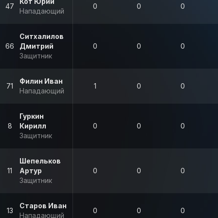
Кот Юрий
47
0
0
0
Нападающий
Ситхалилов
66
Дмитрий
0
0
0
Защитник
Филин Иван
71
1
0
0
Нападающий
Гуркин
8
Кирилл
0
0
0
Защитник
Шепельков
11
Артур
0
0
0
Защитник
Старов Иван
13
0
0
0
Нападающий