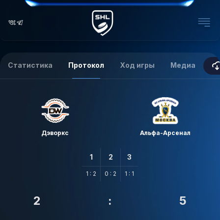
Статистика
Протокол
Ход игры
Медиа
Дэворкс
Альфа-Арсенал
1
2
3
1 : 2
0 : 2
1 : 1
2
:
5