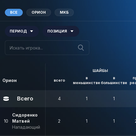
ВСЕ
ОРИОН
МКБ
ПЕРИОД
ПОЗИЦИЯ
ШАЙБЫ
в
в
п
Орион
всего
меньшинстве
большинстве
ре
Всего
4
1
1
Сидоренко
10
Матвей
2
1
1
Нападающий