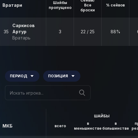
Сейвы/
Шайбы
Вратари
Все
% сейвов
пропущено
броски
Саркисов
35
Артур
3
22 / 25
88%
Вратарь
ПЕРИОД
ПОЗИЦИЯ
ШАЙБЫ
в
в
п
МКБ
всего
меньшинстве
большинстве
ре