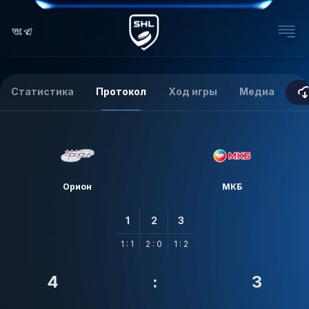
Статистика
Протокол
Ход игры
Медиа
Орион
МКБ
1
2
3
1 : 1
2 : 0
1 : 2
4
:
3