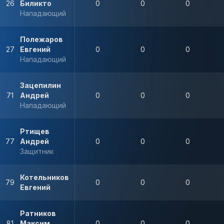
26
Биликто
0
0
0
Нападающий
Полежаров
27
Евгений
0
0
0
Нападающий
Зацепилин
71
Андрей
0
0
0
Нападающий
Ртищев
77
Андрей
0
0
0
Защитник
Котельников
79
0
0
0
Евгений
Ратников
81
Максим
0
0
0