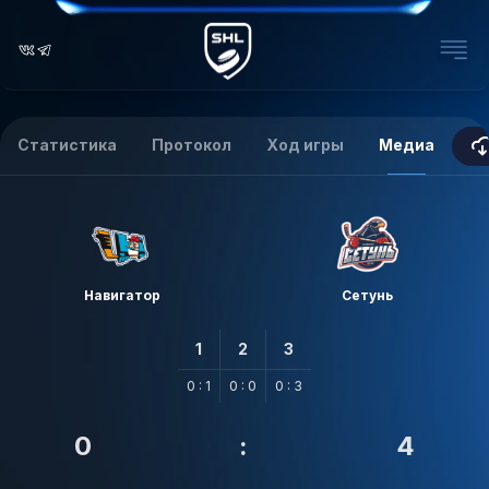
Статистика
Протокол
Ход игры
Медиа
Навигатор
Сетунь
1
2
3
0 : 1
0 : 0
0 : 3
0
:
4