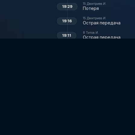
15
Дмитриев И.
19:29
Потеря
15
Дмитриев И.
19:16
Острая передача
8
Титов И.
19:11
Острая передача
7
Куломзин И.
18:25
Бросок мимо
23
Даничкин И.
18:14
Острая передача
77
Демидов А.
18:08
Острая передача
93
Шадаев А.
17:27
Проигрыш в вбрасывани
95
Старов К.
17:27
Победа в вбрасывании
9
Бабкин И.
17:22
Бросок мимо
99
Ружицкий И.