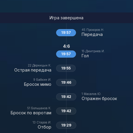
Игра завершена
45
Прохоров Н.
19:57
Передача
4:6
15
Дмитриев И.
19:57
Гол
22
Дерницын К.
19:55
Острая передача
9
Бабкин И.
19:46
Бросок мимо
1
Масалов Ю.
19:42
Отражен бросок
51
Большаков К.
19:42
Бросок по воротам
13
Старов И.
19:29
Отбор