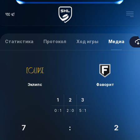
Статистика
Протокол
Ход игры
Медиа
Эклипс
Фаворит
1
2
3
0 : 1
2 : 0
5 : 1
7
:
2