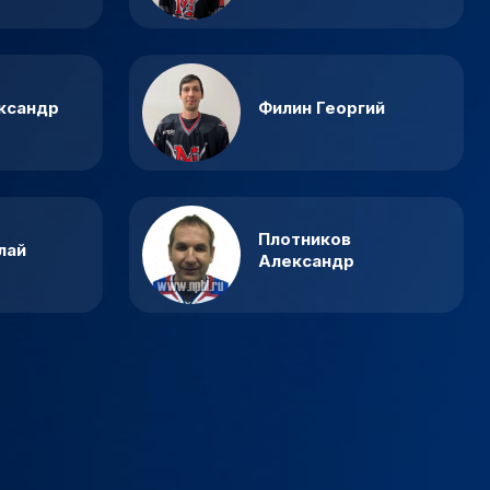
ксандр
Филин Георгий
Плотников
лай
Александр