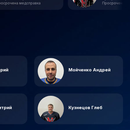
росрочена медсправка
Просрочена ме
трий
Мойченко Андрей
итрий
Кузнецов Глеб