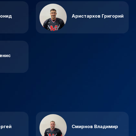
еонид
Аристархов Григорий
енис
ергей
Смирнов Владимир