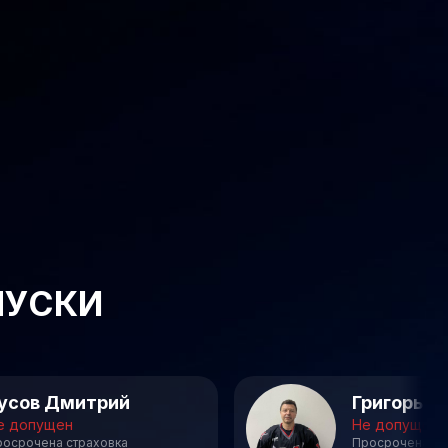
ПУСКИ
усов Дмитрий
Григорьев
е допущен
Не допущен
росрочена страховка
Просрочена ст