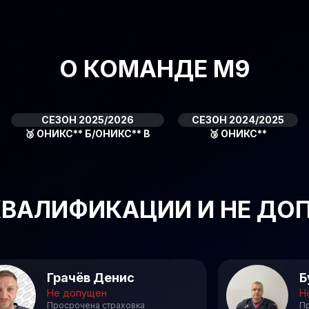
О КОМАНДЕ M9
СЕЗОН 2025/2026
СЕЗОН 2024/2025
🥉
ОНИКС** Б/ОНИКС** В
🥉
ОНИКС**
ВАЛИФИКАЦИИ И НЕ ДО
Грачёв Денис
Б
Не допущен
Н
Просрочена страховка
П