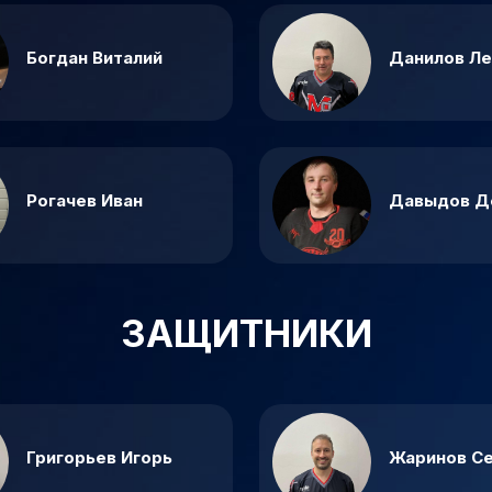
Богдан Виталий
Данилов Л
Рогачев Иван
Давыдов Д
ЗАЩИТНИКИ
Григорьев Игорь
Жаринов С