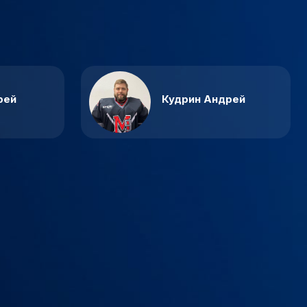
рей
Кудрин Андрей