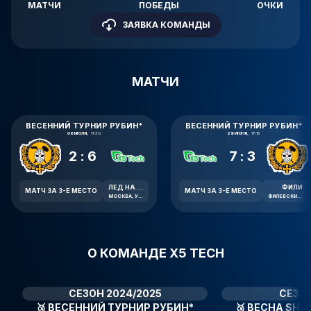
МАТЧИ
ПОБЕДЫ
ОЧКИ
ЗАЯВКА КОМАНДЫ
МАТЧИ
ВЕСЕННИЙ ТУРНИР РУБИН*
ВЕСЕННИЙ ТУРНИР РУБИН*
06 ИЮЛЯ,
11:30
29 ИЮНЯ,
17:15
2:6
7:3
ЛЕД НА МОСФИЛЬМОВСКОЙ
ФИЛИ
МАТЧ ЗА 3-Е МЕСТО
МАТЧ ЗА 3-Е МЕСТО
МОСКВА, УЛ. МОСФИЛЬМОВСКАЯ 41К2
ФИЛЕВСКИЙ БУЛЬВАР 38
О КОМАНДЕ X5 TECH
СЕЗОН 2024/2025
СЕЗОН
🥉
ВЕСЕННИЙ ТУРНИР РУБИН*
🥉
ВЕСНА SHL 