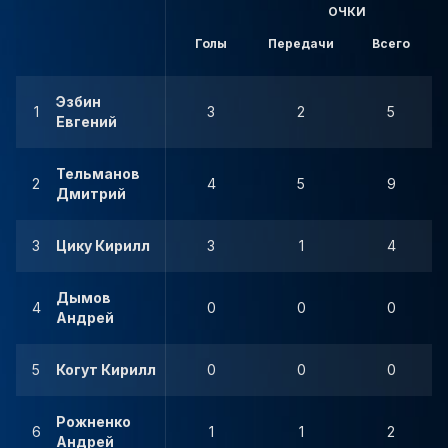
ОЧКИ
Голы
Передачи
Всего
Эзбин
1
3
2
5
Евгений
Тельманов
2
4
5
9
Дмитрий
3
Цику Кирилл
3
1
4
Дымов
4
0
0
0
Андрей
5
Когут Кирилл
0
0
0
Рожненко
6
1
1
2
Андрей