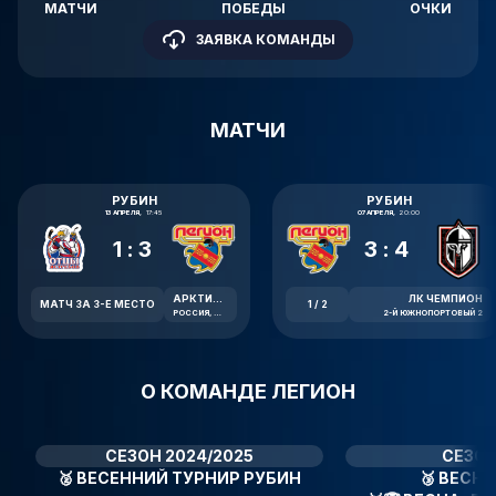
МАТЧИ
ПОБЕДЫ
ОЧКИ
ЗАЯВКА КОМАНДЫ
МАТЧИ
РУБИН
РУБИН
13 АПРЕЛЯ,
17:45
07 АПРЕЛЯ,
20:00
1:3
3:4
АРКТИКА
ЛК ЧЕМПИОН
МАТЧ ЗА 3-Е МЕСТО
1 / 2
РОССИЯ, МОСКВА, НОВООРЛОВСКАЯ УЛИЦА, 7В
2-Й ЮЖНОПОРТОВЫЙ 2
О КОМАНДЕ ЛЕГИОН
СЕЗОН 2024/2025
СЕЗОН
🥈
ВЕСЕННИЙ ТУРНИР РУБИН
🥉
ВЕСНА 