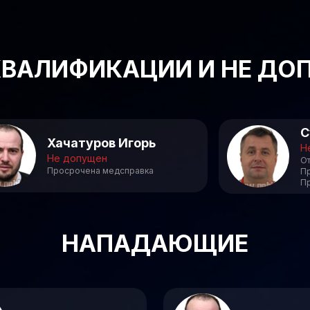
ВАЛИФИКАЦИИ И НЕ ДО
С
Хачатуров Игорь
Н
Не допущен
От
Просрочена медсправка
П
П
НАПАДАЮЩИЕ