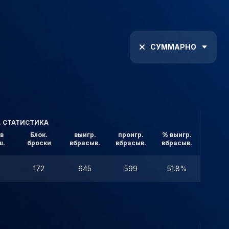
СУММАРНО
. СТАТИСТИКА
в
Блок.
выигр.
проигр.
% выигр.
ш.
броски
вбрасыв.
вбрасыв.
вбрасыв.
172
645
599
51.8%