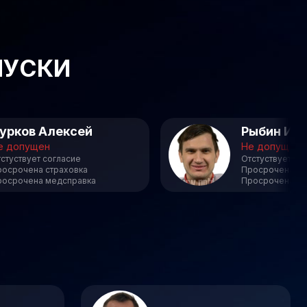
ПУСКИ
урков Алексей
Рыбин Ил
е допущен
Не допущен
стуствует согласие
Отстуствует со
росрочена страховка
Просрочена ст
росрочена медсправка
Просрочена ме