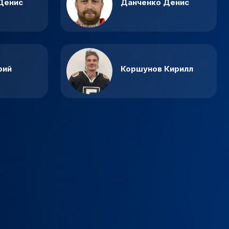
Денис
Данченко Денис
рий
Коршунов Кирилл