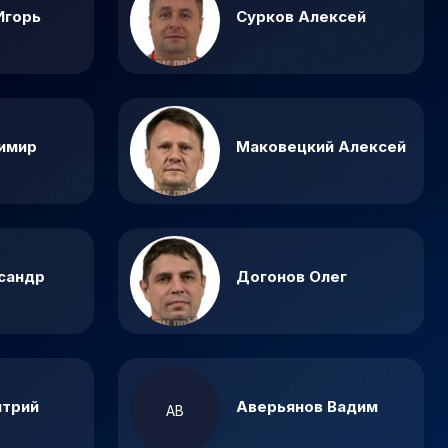
Игорь
Сурков Алексей
имир
Маковецкий Алексей
сандр
Догонов Олег
итрий
Аверьянов Вадим
АВ