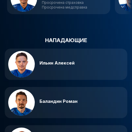
Просрочена страховка
Просрочена медсправка
НАПАДАЮЩИЕ
Ильин Алексей
Баландин Роман