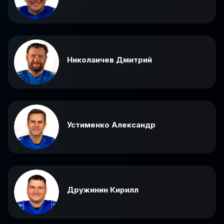
Николаичев Дмитрий
Устименко Александр
Дружинин Кирилл