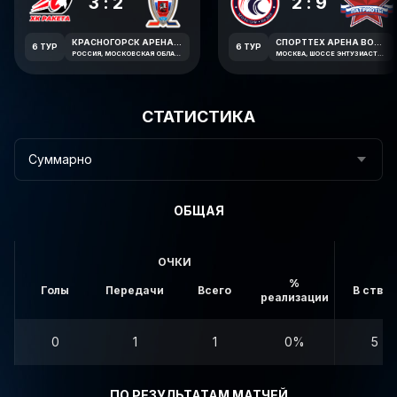
3:2
2:9
КРАСНОГОРСК АРЕНА ИМЕНИ В.В. ПЕТРОВА
СПОРТТЕХ АРЕНА ВОСТОК
6 ТУР
6 ТУР
РОССИЯ, МОСКОВСКАЯ ОБЛАСТЬ, КРАСНОГОРСК, ЛЕСНАЯ УЛИЦА, 1А
МОСКВА, ШОССЕ ЭНТУЗИАСТОВ, ВЛ33
СТАТИСТИКА
Суммарно
ОБЩАЯ
ОЧКИ
%
Голы
Передачи
Всего
В створ
реализации
0
1
1
0%
5
ПО РЕЗУЛЬТАТАМ МАТЧЕЙ