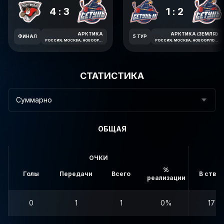
4:3
1:2
АРКТИКА
АРКТИКА (ЗЕМЛЯ)
ФИНАЛ
5 ТУР
РОССИЯ, МОСКВА, НОВООРЛОВСКАЯ УЛИЦА, 7В
РОССИЯ, МОСКВА, НОВООРЛОВСКАЯ УЛИЦА, 7В
СТАТИСТИКА
Суммарно
ОБЩАЯ
ОЧКИ
%
Голы
Передачи
Всего
В створ
реализации
0
1
1
0%
17