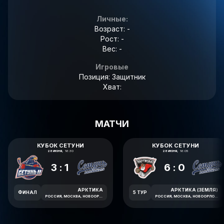
Личные:
Возраст: -
Рост: -
Вес: -
Игровые
Позиция: Защитник
Хват:
МАТЧИ
КУБОК СЕТУНИ
КУБОК СЕТУНИ
28 ИЮНЯ,
16:30
28 ИЮНЯ,
16:05
3:1
6:0
АРКТИКА
АРКТИКА (ЗЕМЛЯ)
ФИНАЛ
5 ТУР
РОССИЯ, МОСКВА, НОВООРЛОВСКАЯ УЛИЦА, 7В
РОССИЯ, МОСКВА, НОВООРЛОВСКАЯ УЛИЦА, 7В