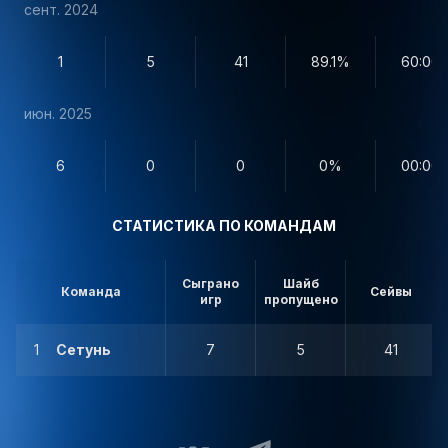
сент. 2024
1
5
41
89.1%
60:00
июн. 2025
6
0
0
0%
00:00
СТАТИСТИКА ПО КОМАНДАМ
Сыграно
Шайб
Команда
Сейвы
игр
пропущено
1
Сетунь
7
5
41