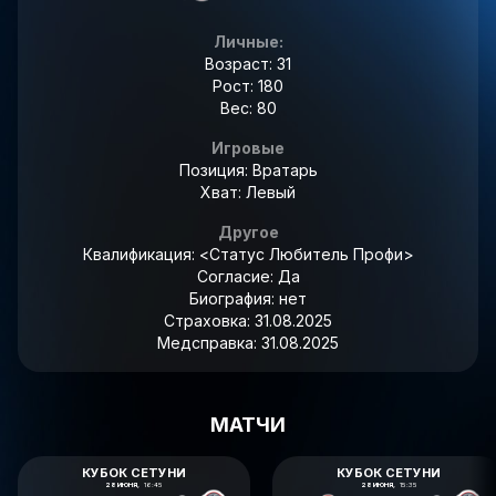
Личные:
Возраст: 31
Рост: 180
Вес: 80
Игровые
Позиция: Вратарь
Хват: Левый
Другое
Квалификация:
<Статус Любитель Профи>
Согласие:
Да
Биография:
нет
Страховка:
31.08.2025
Медсправка:
31.08.2025
МАТЧИ
КУБОК СЕТУНИ
КУБОК СЕТУНИ
28 ИЮНЯ,
16:45
28 ИЮНЯ,
15:35