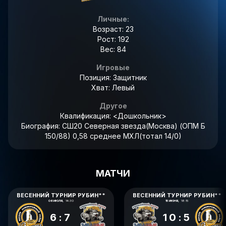
Личные:
Возраст: 23
Рост: 192
Вес: 84
Игровые
Позиция: Защитник
Хват: Левый
Другое
Квалификация:
<Дошкольник>
Биография:
СШ20 Северная звезда(Москва) (ОПМ Б
150/88) 0,58 среднее МХЛ(тотал 14/0)
МАТЧИ
ВЕСЕННИЙ ТУРНИР РУБИН**
ВЕСЕННИЙ ТУРНИР РУБИН**
06 ИЮЛЯ,
14:30
15 ИЮНЯ,
18:15
6:7
10:5