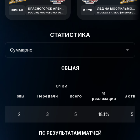
КРАСНОГОРСК АРЕНА ИМЕНИ В.В. ПЕТРОВА
ЛЕД НА МОСФИЛЬМОВСКОЙ
ФИНАЛ
8 ТУР
РОССИЯ, МОСКОВСКАЯ ОБЛАСТЬ, КРАСНОГОРСК, ЛЕСНАЯ УЛИЦА, 1А
МОСКВА, УЛ. МОСФИЛЬМОВСКАЯ 41К2
СТАТИСТИКА
Суммарно
ОБЩАЯ
ОЧКИ
%
Голы
Передачи
Всего
В створ
реализации
2
3
5
18.1%
5
ПО РЕЗУЛЬТАТАМ МАТЧЕЙ